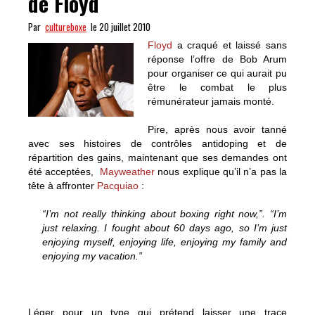
de Floyd
Par
cultureboxe
le 20 juillet 2010
Floyd
a craqué et laissé sans
réponse l’offre de Bob Arum
pour organiser ce qui aurait pu
être le combat le plus
rémunérateur jamais monté.
Pire, après nous avoir tanné
avec ses histoires de contrôles antidoping et de
répartition des gains, maintenant que ses demandes ont
été acceptées,
Mayweather
nous explique qu’il n’a pas la
tête à affronter
Pacquiao
:
“I’m not really thinking about boxing right now,”. “I’m
just relaxing. I fought about 60 days ago, so I’m just
enjoying myself, enjoying life, enjoying my family and
enjoying my vacation.”
Léger pour un type qui prétend laisser une trace