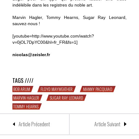
indélébile dans les registres du noble art.
Marvin Hagler, Tommy Hearns, Sugar Ray Leonard,
sauvez-nous !
[youtube=http://www.youtube.com/watch?
v=0jOL7DpYC00&hl=fr_FR&fs=1]
nicolas@zeisler.fr
MANNY & FLOYD : le silence de Floyd
TAGS ////
BOB ARUM
FLOYD MAYWEATHER
MANNY PACQUIAO
MARVIN HAGLER
SUGAR RAY LEONARD
TOMMY HEARNS
Article Précedent
Article Suivant