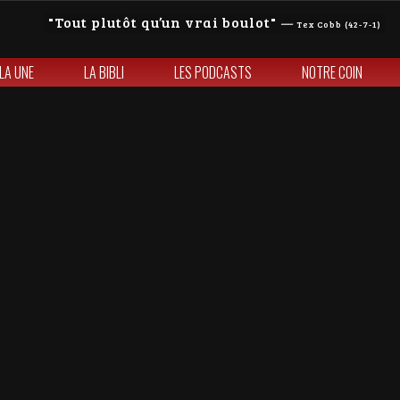
Tout plutôt qu’un vrai boulot
—
Tex Cobb (42-7-1)
 LA UNE
LA BIBLI
LES PODCASTS
NOTRE COIN