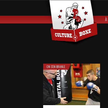
À
ON S'EN BRANLE