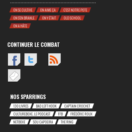
ON SE CULTIVE
ON AIME ÇA
C'EST NOTRE POTE
ON S'EN BRANLE
ON Y ÉTAIT
OLD SCHOOL
ON A HÂTE
CONTINUER LE COMBAT
NOS SPARRINGS
130 LIVRES
BAD LEFT HOOK
CAP'TAIN CROCHET
CULTUREBOXE, LE PODCAST
FFB
FRÉDÉRIC ROUX
NETBOXE
SOU CAPOEIRA
THE RING