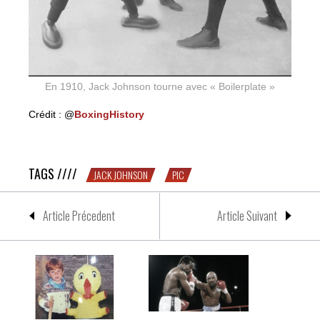
En 1910, Jack Johnson tourne avec « Boilerplate »
Crédit : @
BoxingHistory
CHIC PIC #37 : Jack Johnson et la machine
TAGS ////
JACK JOHNSON
PIC
Article Précedent
Article Suivant