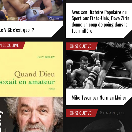
Avec son Histoire Populaire du
Sport aux Etats-Unis, Dave Zirin
donne un coup de poing dans la
Le VICE c’est quoi ?
fourmillère
N SE CULTIVE
ON SE CULTIVE
Mike Tyson par Norman Mailer
ON SE CULTIVE