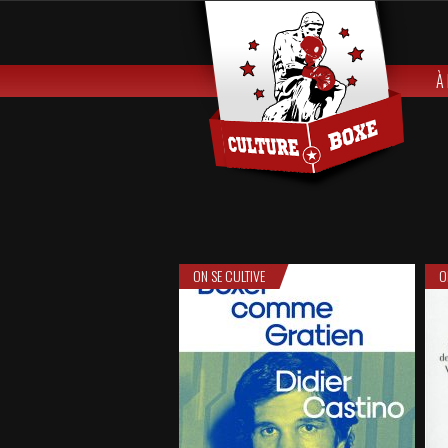
À
ON SE CULTIVE
O