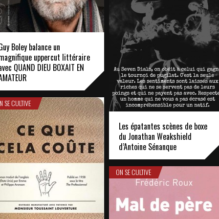
Guy Boley balance un
magnifique uppercut littéraire
avec QUAND DIEU BOXAIT EN
AMATEUR
N SE CULTIVE
Les épatantes scènes de boxe
du Jonathan Weakshield
d’Antoine Sénanque
ON SE CULTIVE