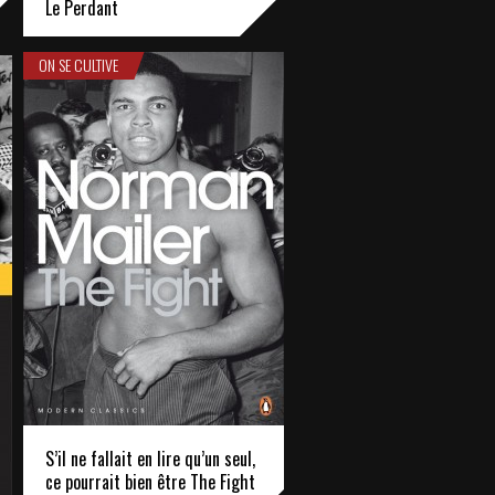
Le Perdant
ON SE CULTIVE
S’il ne fallait en lire qu’un seul,
ce pourrait bien être The Fight