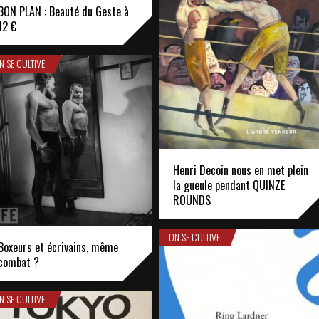
BON PLAN : Beauté du Geste à
12 €
N SE CULTIVE
Henri Decoin nous en met plein
la gueule pendant QUINZE
ROUNDS
ON SE CULTIVE
Boxeurs et écrivains, même
combat ?
N SE CULTIVE