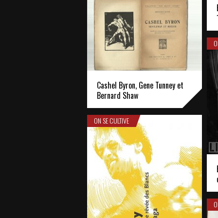
O
Cashel Byron, Gene Tunney et
Bernard Shaw
ON SE CULTIVE
O