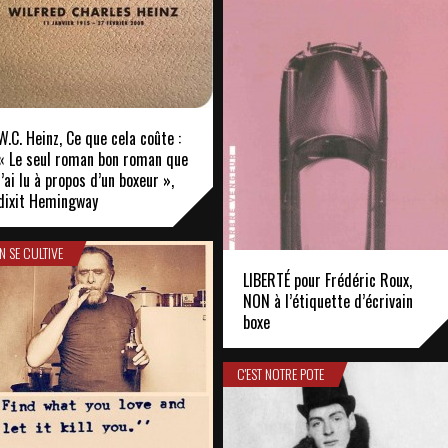
W.C. Heinz, Ce que cela coûte :
« Le seul roman bon roman que
j’ai lu à propos d’un boxeur »,
dixit Hemingway
N SE CULTIVE
LIBERTÉ pour Frédéric Roux,
NON à l’étiquette d’écrivain
boxe
C'EST NOTRE POTE