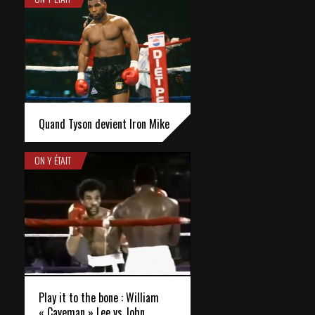
Quand Tyson devient Iron Mike
ON Y ÉTAIT
Play it to the bone : William
« Caveman » Lee vs John