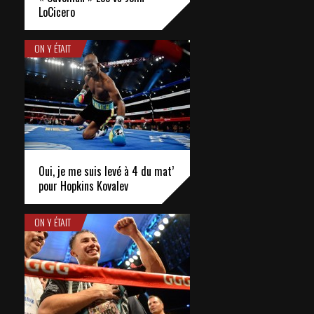
LoCicero
ON Y ÉTAIT
Oui, je me suis levé à 4 du mat’
pour Hopkins Kovalev
ON Y ÉTAIT