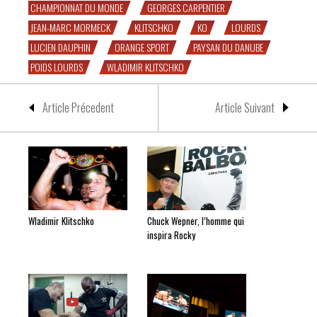
CHAMPIONNAT DU MONDE
GEORGES CARPENTIER
JEAN-MARC MORMECK
KLITSCHKO
KO
LOURDS
LUCIEN DAUPHIN
ORANGE SPORT
PAYSAN DU DANUBE
POIDS LOURDS
WLADIMIR KLITSCHKO
Article Précedent
Article Suivant
Wladimir Klitschko
Chuck Wepner, l’homme qui
inspira Rocky