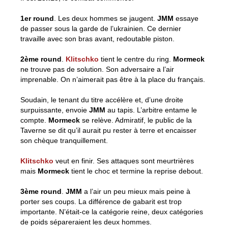
1er round
. Les deux hommes se jaugent.
JMM
essaye
de passer sous la garde de l’ukrainien. Ce dernier
travaille avec son bras avant, redoutable piston.
2ème round
.
Klitschko
tient le centre du ring.
Mormeck
ne trouve pas de solution. Son adversaire a l’air
imprenable. On n’aimerait pas être à la place du français.
Soudain, le tenant du titre accélère et, d’une droite
surpuissante, envoie
JMM
au tapis. L’arbitre entame le
compte.
Mormeck
se relève. Admiratif, le public de la
Taverne se dit qu’il aurait pu rester à terre et encaisser
son chèque tranquillement.
Klitschko
veut en finir. Ses attaques sont meurtrières
mais
Mormeck
tient le choc et termine la reprise debout.
3ème round
.
JMM
a l’air un peu mieux mais peine à
porter ses coups. La différence de gabarit est trop
importante. N’était-ce la catégorie reine, deux catégories
de poids sépareraient les deux hommes.