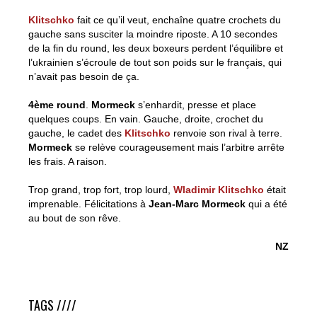
Klitschko
fait ce qu’il veut, enchaîne quatre crochets du
gauche sans susciter la moindre riposte. A 10 secondes
de la fin du round, les deux boxeurs perdent l’équilibre et
l’ukrainien s’écroule de tout son poids sur le français, qui
n’avait pas besoin de ça.
4ème round
.
Mormeck
s’enhardit, presse et place
quelques coups. En vain. Gauche, droite, crochet du
gauche, le cadet des
Klitschko
renvoie son rival à terre.
Mormeck
se relève courageusement mais l’arbitre arrête
les frais. A raison.
Trop grand, trop fort, trop lourd,
Wladimir Klitschko
était
imprenable. Félicitations à
Jean-Marc Mormeck
qui a été
au bout de son rêve.
NZ
Mormeck vs. Klitschko à la Taverne du Croissant
TAGS ////