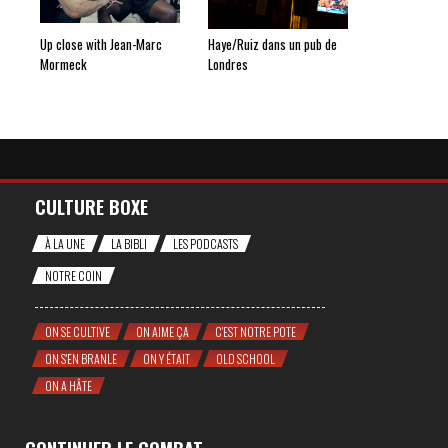
Up close with Jean-Marc
Haye/Ruiz dans un pub de
Mormeck
Londres
CULTURE BOXE
À LA UNE
LA BIBLI
LES PODCASTS
NOTRE COIN
ON SE CULTIVE
ON AIME ÇA
C'EST NOTRE POTE
ON S'EN BRANLE
ON Y ÉTAIT
OLD SCHOOL
ON A HÂTE