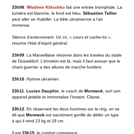
23h06
.
Wladimir Klitschko
fait une entrée triomphale. La
lumière est blanche, le fond est bleu,
Sébastien Tellier
peut aller se rhabiller. La bête ukrainienne a l’air
immense.
Silence d’enterrement. Un cri,
« cours et cache-toi »
,
résume l’état d’esprit général.
23h09
. La Marseillaise résonne dans les travées du stade
de Dusseldorf. L’émotion est là, mais il faut avouer que le
chant guerrier a des allures de marche funèbre.
23h10
. Hymne ukrainien.
23h11
.
Lucien Dauphin
, le coach de
Mormeck
, sort son
appareil jetable et immortalise l’instant. Classe.
23h12
. En observant les deux hommes sur le ring, on se
dit que
Mormeck
est sacrément gonflé de défier un type
à qui il rend 13 kg et 18 cm.
Il est
23h15
, le combat commence.