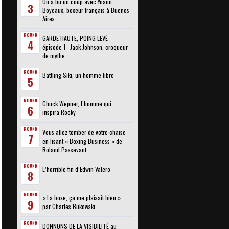
On a bu un coup avec Yoann
3
Boyeaux, boxeur français à Buenos
Aires
ROUND
GARDE HAUTE, POING LEVÉ –
4
épisode 1 : Jack Johnson, croqueur
de mythe
ROUND
Battling Siki, un homme libre
5
ROUND
Chuck Wepner, l’homme qui
6
inspira Rocky
ROUND
Vous allez tomber de votre chaise
7
en lisant « Boxing Business » de
Roland Passevant
ROUND
L’horrible fin d’Edwin Valero
8
ROUND
« La boxe, ça me plaisait bien »
9
par Charles Bukowski
ROUND
DONNONS DE LA VISIBILITÉ au