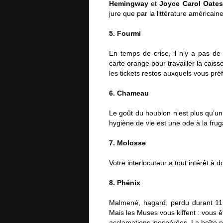
Hemingway
et
Joyce Carol Oates
jure que par la littérature américaine
5. Fourmi
En temps de crise, il n’y a pas de 
carte orange pour travailler la cai
les tickets restos auxquels vous pré
6. Chameau
Le goût du houblon n’est plus qu’un 
hygiène de vie est une ode à la fru
7. Molosse
Votre interlocuteur a tout intérêt à 
8. Phénix
Malmené, hagard, perdu durant 11 
Mais les Muses vous kiffent : vous ê
acclamations inespérées. La boîte p