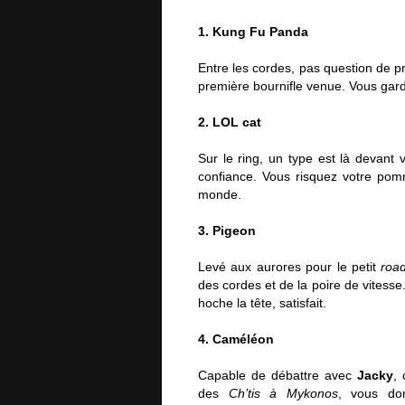
1. Kung Fu Panda
Entre les cordes, pas question de p
première bournifle venue. Vous gard
2. LOL cat
Sur le ring, un type est là devant 
confiance. Vous risquez votre pomm
monde.
3. Pigeon
Levé aux aurores pour le petit
roa
des cordes et de la poire de vitesse
hoche la tête, satisfait.
4. Caméléon
Capable de débattre avec
Jacky
,
des
Ch’tis à Mykonos
, vous don