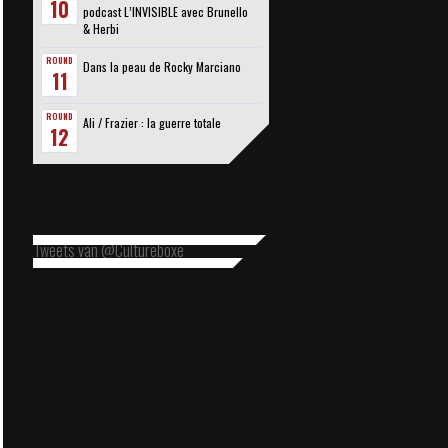
10
podcast L’INVISIBLE avec Brunello
& Herbi
ROUND
Dans la peau de Rocky Marciano
11
ROUND
Ali / Frazier : la guerre totale
12
Tweets van @Cultureboxe