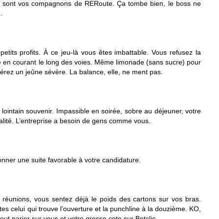
sont vos compagnons de RERoute. Ça tombe bien, le boss ne
.
petits profits. À ce jeu-là vous êtes imbattable. Vous refusez la
sse en courant le long des voies. Même limonade (sans sucre) pour
férez un jeûne sévère. La balance, elle, ne ment pas.
lointain souvenir. Impassible en soirée, sobre au déjeuner, votre
galité. L’entreprise a besoin de gens comme vous.
donner une suite favorable à votre candidature.
réunions, vous sentez déjà le poids des cartons sur vos bras.
tes celui qui trouve l’ouverture et la punchline à la douzième. KO,
eut parier sur vous et votre grosse cote sur Betclic…