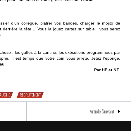
ossier d’un collègue, plâtrer vos bandes, charger le mojito de
et derrière la tête… Vous la jouez cartes sur table : vous serez
.
chose : les gaffes à la cantine, les exécutions programmées par
pphe. Il est temps que votre coin vous arrête. Jetez l’éponge.
au.
Par HP et NZ.
n entretien d’embauche
BAUCHE
RECRUTEMENT
Article Suivant