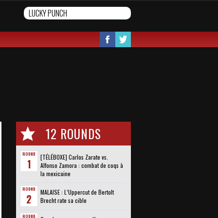
12 ROUNDS
ROUND
[TÉLÉBOXE] Carlos Zarate vs.
1
Alfonso Zamora : combat de coqs à
la mexicaine
ROUND
MALAISE : L’Uppercut de Bertolt
2
Brecht rate sa cible
ROUND