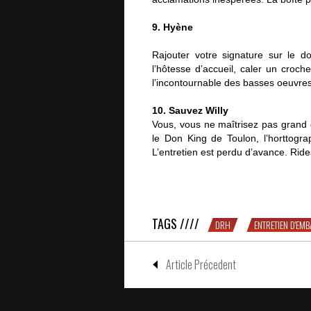
9. Hyène
Rajouter votre signature sur le d
l’hôtesse d’accueil, caler un croch
l’incontournable des basses oeuvres
10. Sauvez Willy
Vous, vous ne maîtrisez pas grand 
le Don King de Toulon, l’horttogra
L’entretien est perdu d’avance. Ride
10 bonnes raisons de parler boxe e
TAGS ////
DRH
ENTRETIEN D'EM
Article Précedent