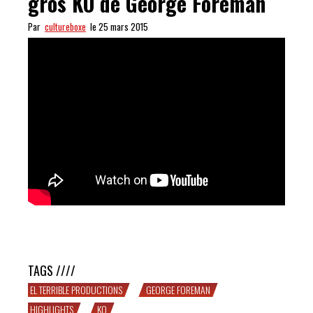
gros KO de George Foreman
Par
cultureboxe
le 25 mars 2015
MONSTRUEUX : les 10 plus gros KO de George
Foreman
TAGS ////
EL TERRIBLE PRODUCTIONS
GEORGE FOREMAN
HIGHLIGHTS
KO