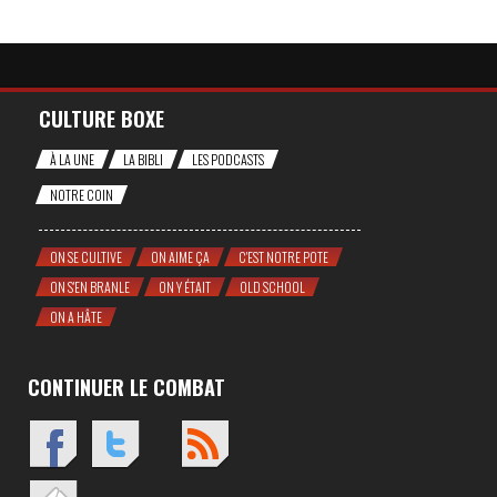
CULTURE BOXE
À LA UNE
LA BIBLI
LES PODCASTS
NOTRE COIN
ON SE CULTIVE
ON AIME ÇA
C'EST NOTRE POTE
ON S'EN BRANLE
ON Y ÉTAIT
OLD SCHOOL
ON A HÂTE
CONTINUER LE COMBAT