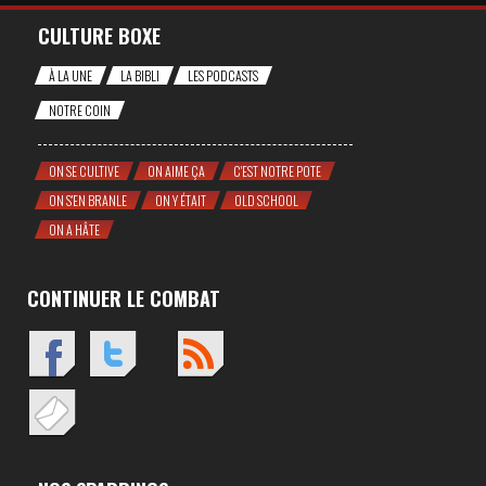
CULTURE BOXE
À LA UNE
LA BIBLI
LES PODCASTS
NOTRE COIN
ON SE CULTIVE
ON AIME ÇA
C'EST NOTRE POTE
ON S'EN BRANLE
ON Y ÉTAIT
OLD SCHOOL
ON A HÂTE
CONTINUER LE COMBAT