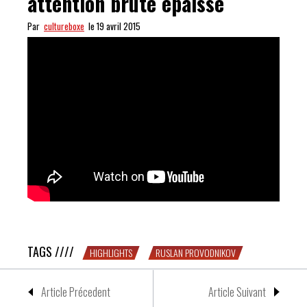
attention brute épaisse
Par
cultureboxe
le 19 avril 2015
Ruslan Provodnikov : attention brute épaisse
TAGS ////
HIGHLIGHTS
RUSLAN PROVODNIKOV
Article Précedent
Article Suivant