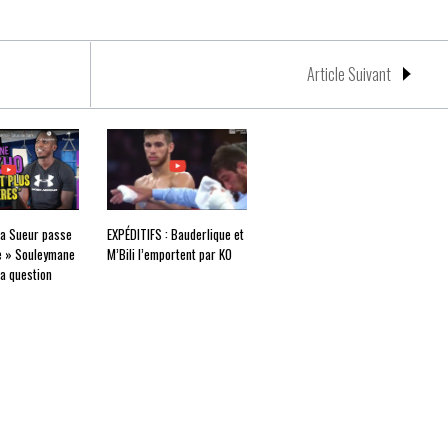
Article Suivant
La Sueur passe
EXPÉDITIFS : Bauderlique et
e » Souleymane
M’Bili l’emportent par KO
la question