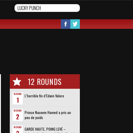
12 ROUNDS
ROUND
L’horrible fin d’Edwin Valero
1
ROUND
Prince Naseem Hamed a pris un
2
peu de poids
ROUND
GARDE HAUTE, POING LEVÉ –