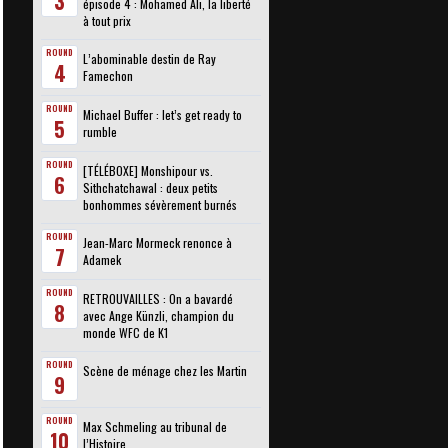
3
épisode 4 : Mohamed Ali, la liberté
à tout prix
ROUND
L’abominable destin de Ray
4
Famechon
ROUND
Michael Buffer : let’s get ready to
5
rumble
ROUND
[TÉLÉBOXE] Monshipour vs.
6
Sithchatchawal : deux petits
bonhommes sévèrement burnés
ROUND
Jean-Marc Mormeck renonce à
7
Adamek
ROUND
RETROUVAILLES : On a bavardé
8
avec Ange Künzli, champion du
monde WFC de K1
ROUND
Scène de ménage chez les Martin
9
ROUND
Max Schmeling au tribunal de
10
l’Histoire