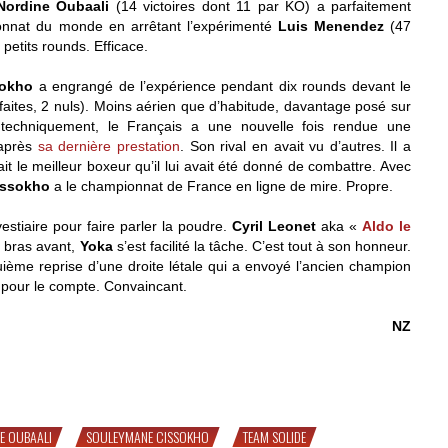
Nordine Oubaali
(14 victoires dont 11 par KO) a parfaitement
onnat du monde en arrêtant l’expérimenté
Luis Menendez
(47
 petits rounds. Efficace.
sokho
a engrangé de l’expérience pendant dix rounds devant le
éfaites, 2 nuls). Moins aérien que d’habitude, davantage posé sur
 techniquement, le Français a une nouvelle fois rendue une
 après
sa dernière prestation
. Son rival en avait vu d’autres. Il a
 le meilleur boxeur qu’il lui avait été donné de combattre. Avec
issokho
a le championnat de France en ligne de mire. Propre.
estiaire pour faire parler la poudre.
Cyril Leonet
aka «
Aldo le
n bras avant,
Yoka
s’est facilité la tâche. C’est tout à son honneur.
uième reprise d’une droite létale qui a envoyé l’ancien champion
 pour le compte. Convaincant.
NZ
ho, Oubaali & Konki
E OUBAALI
SOULEYMANE CISSOKHO
TEAM SOLIDE