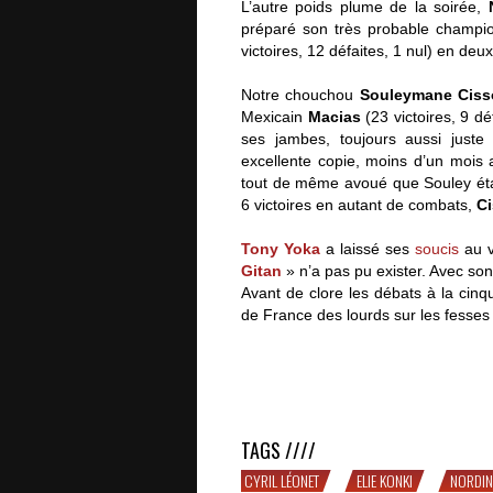
L’autre poids plume de la soirée,
préparé son très probable champi
victoires, 12 défaites, 1 nul) en deux
Notre chouchou
Souleymane Cis
Mexicain
Macias
(23 victoires, 9 d
ses jambes, toujours aussi juste
excellente copie, moins d’un mois
tout de même avoué que Souley était
6 victoires en autant de combats,
C
Tony Yoka
a laissé ses
soucis
au v
Gitan
» n’a pas pu exister. Avec so
Avant de clore les débats à la cinq
de France des lourds sur les fesses
SOLIDE : la soirée de Yoka, Cissok
TAGS ////
CYRIL LÉONET
ELIE KONKI
NORDIN