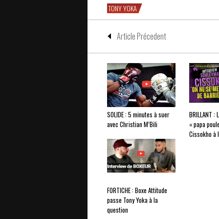
TONY YOKA
Article Précedent
SOLIDE : 5 minutes à suer
BRILLANT : 
avec Christian M’Bili
« papa poul
Cissokho à 
FORTICHE : Boxe Attitude
passe Tony Yoka à la
question