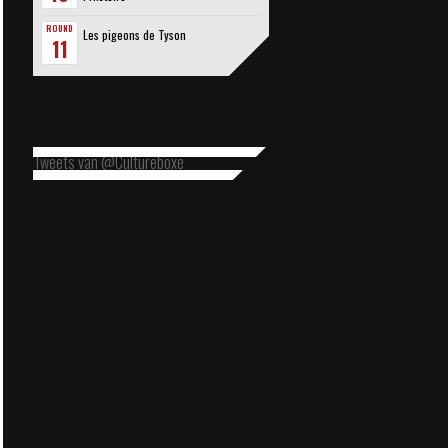
ROUND
Les pigeons de Tyson
11
Tweets van @Cultureboxe