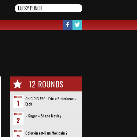
12 ROUNDS
ROUND
CHIC PIC #50 : Eric « Butterbean »
1
Esch
ROUND
« Sugar » Shane Mosley
2
ROUND
Golovkin est-il un Mexicain ?