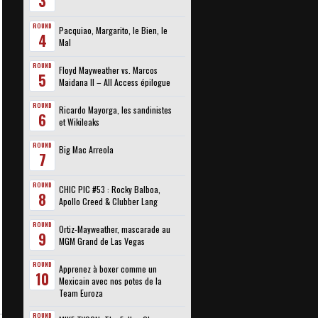
3
ROUND
Pacquiao, Margarito, le Bien, le
4
Mal
ROUND
Floyd Mayweather vs. Marcos
5
Maidana II – All Access épilogue
ROUND
Ricardo Mayorga, les sandinistes
6
et Wikileaks
ROUND
Big Mac Arreola
7
ROUND
CHIC PIC #53 : Rocky Balboa,
8
Apollo Creed & Clubber Lang
ROUND
Ortiz-Mayweather, mascarade au
9
MGM Grand de Las Vegas
ROUND
Apprenez à boxer comme un
10
Mexicain avec nos potes de la
Team Euroza
ROUND