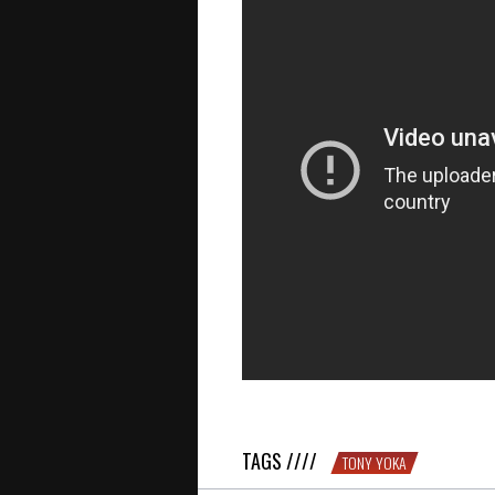
C’EST BIEN : Tony Yoka s’explique 
TAGS ////
TONY YOKA