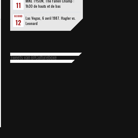
MIKE TYSON, The Fallen Champ :
11
1h30 de hauts et de bas
ROUND
Las Vegas, 6 avril 1987. Hagler vs.
12
Leonard
Tweets van @Cultureboxe