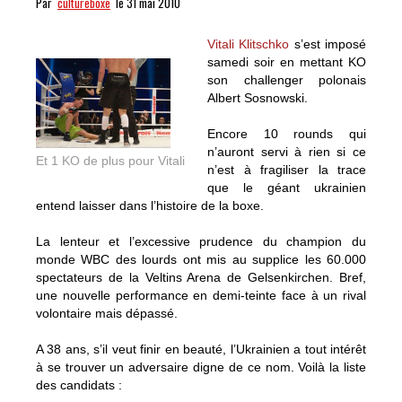
Par
cultureboxe
le 31 mai 2010
Vitali Klitschko
s’est imposé
samedi soir en mettant KO
son challenger polonais
Albert Sosnowski.
Encore 10 rounds qui
n’auront servi à rien si ce
Et 1 KO de plus pour Vitali
n’est à fragiliser la trace
que le géant ukrainien
entend laisser dans l’histoire de la boxe.
La lenteur et l’excessive prudence du champion du
monde WBC des lourds ont mis au supplice les 60.000
spectateurs de la Veltins Arena de Gelsenkirchen. Bref,
une nouvelle performance en demi-teinte face à un rival
volontaire mais dépassé.
A 38 ans, s’il veut finir en beauté, l’Ukrainien a tout intérêt
à se trouver un adversaire digne de ce nom. Voilà la liste
des candidats :