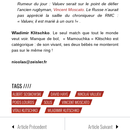
Rumeur du jour : Valuev serait sur le point de défier
l’ancien rugbyman,
Vincent Moscato
. Le Russe n’aurait
pas apprécié la saillie du chroniqueur de RMC :
«
Valuev, il est marié à un ours !
« .
Wladimir Klitschko
. Le seul match que tout le monde
veut voir. Manque de bol, « Mamouchka » Klitschko est
catégorique : de son vivant, ses deux bébés ne monteront
pas sur le même ring !
nicolas@zeisler.fr
Klitschko facile !
TAGS ////
ALBERT SOSNOWSKI
DAVID HAYE
NIKOLAÏ VALUEV
POIDS LOURDS
SOLIS
VINCENT MOSCATO
VITALI KLITSCHKO
WLADIMIR KLITSCHKO
Article Précedent
Article Suivant