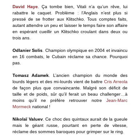
David Haye
. Ça tombe bien, Vitali n’a qu’un rêve, lui
rabattre le caquet. Problème : l’Anglais n’est plus si
pressé de se frotter aux Klitschko. Tous comptes faits,
autant attendre un peu et laisser le temps faire son affaire
en espérant cueillir un Klitschko croulant dans deux ou
trois ans.
Odlanier Solis
. Champion olympique en 2004 et invaincu
en 16 combats, le Cubain réclame sa chance. Pourquoi
pas.
Tomasz Adamek
. L’ancien champion du monde des
lourds légers et des mi-lourds vient de battre
Cris Arreola
de façon plus que convaincante. Malgré son déficit de
taille et de poids, sûr qu’il ferait un beau challenger…à
moins qu’il ne préfére retrouver notre
Jean-Marc
Mormeck
national !
Nikolaï Valuev
. Ce choc des quintaux aurait de la gueule
mais le géant russe, pourtant en perte de vitesse,
réclame des sommes baroques pour grimper sur le ring.