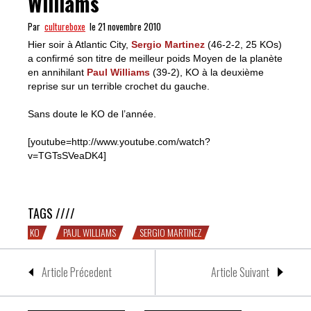
Williams
Par
cultureboxe
le 21 novembre 2010
Hier soir à Atlantic City,
Sergio Martinez
(46-2-2, 25 KOs)
a confirmé son titre de meilleur poids Moyen de la planète
en annihilant
Paul Williams
(39-2), KO à la deuxième
reprise sur un terrible crochet du gauche.
Sans doute le KO de l’année.
[youtube=http://www.youtube.com/watch?
v=TGTsSVeaDK4]
Sergio Martinez détruit Paul Williams
TAGS ////
KO
PAUL WILLIAMS
SERGIO MARTINEZ
Article Précedent
Article Suivant