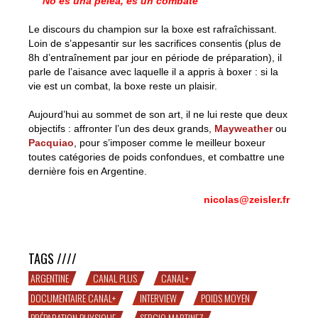
No es una pelea, es un combate
Le discours du champion sur la boxe est rafraîchissant.
Loin de s’appesantir sur les sacrifices consentis (plus de
8h d’entraînement par jour en période de préparation), il
parle de l’aisance avec laquelle il a appris à boxer : si la
vie est un combat, la boxe reste un plaisir.
Aujourd’hui au sommet de son art, il ne lui reste que deux
objectifs : affronter l’un des deux grands,
Mayweather
ou
Pacquiao
, pour s’imposer comme le meilleur boxeur
toutes catégories de poids confondues, et combattre une
dernière fois en Argentine.
nicolas@zeisler.fr
1h avec Sergio Martinez
TAGS ////
ARGENTINE
CANAL PLUS
CANAL+
DOCUMENTAIRE CANAL+
INTERVIEW
POIDS MOYEN
PRÉPARATION PHYSIQUE
SERGIO MARTINEZ