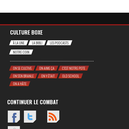
CULTURE BOXE
À LA UNE
LA BIBLI
LES PODCASTS
NOTRE COIN
ON SE CULTIVE
ON AIME ÇA
C'EST NOTRE POTE
ON S'EN BRANLE
ON Y ÉTAIT
OLD SCHOOL
ON A HÂTE
CONTINUER LE COMBAT