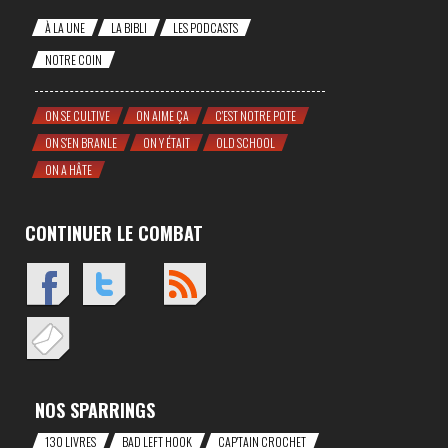
À LA UNE
LA BIBLI
LES PODCASTS
NOTRE COIN
ON SE CULTIVE
ON AIME ÇA
C'EST NOTRE POTE
ON S'EN BRANLE
ON Y ÉTAIT
OLD SCHOOL
ON A HÂTE
CONTINUER LE COMBAT
NOS SPARRINGS
130 LIVRES
BAD LEFT HOOK
CAP'TAIN CROCHET