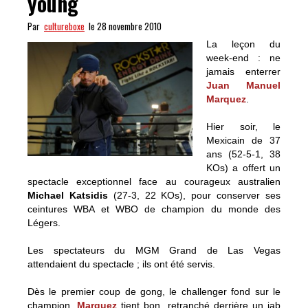
young
Par
cultureboxe
le 28 novembre 2010
La leçon du
week-end : ne
jamais enterrer
Juan Manuel
Marquez
.
Hier soir, le
Mexicain de 37
ans (52-5-1, 38
KOs) a offert un
spectacle exceptionnel face au courageux australien
Michael Katsidis
(27-3, 22 KOs), pour conserver ses
ceintures WBA et WBO de champion du monde des
Légers.
Les spectateurs du MGM Grand de Las Vegas
attendaient du spectacle ; ils ont été servis.
Dès le premier coup de gong, le challenger fond sur le
champion.
Marquez
tient bon, retranché derrière un jab