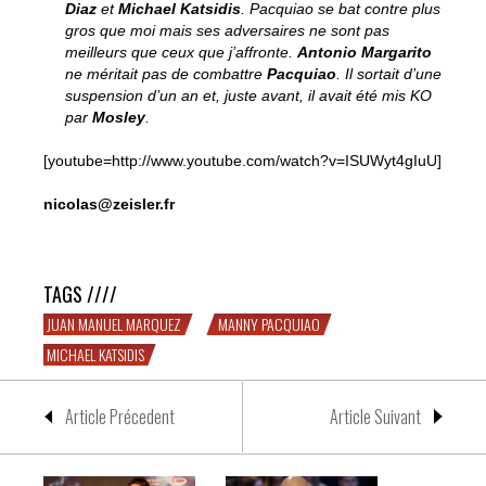
Diaz
et
Michael Katsidis
. Pacquiao se bat contre plus
gros que moi mais ses adversaires ne sont pas
meilleurs que ceux que j’affronte.
Antonio Margarito
ne méritait pas de combattre
Pacquiao
. Il sortait d’une
suspension d’un an et, juste avant, il avait été mis KO
par
Mosley
.
[youtube=http://www.youtube.com/watch?v=ISUWyt4gIuU]
nicolas@zeisler.fr
Juan Manuel Marquez, forever young
TAGS ////
JUAN MANUEL MARQUEZ
MANNY PACQUIAO
MICHAEL KATSIDIS
Article Précedent
Article Suivant