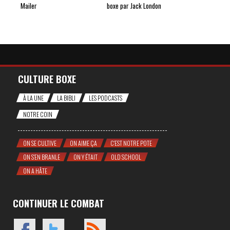
Mailer
boxe par Jack London
CULTURE BOXE
À LA UNE
LA BIBLI
LES PODCASTS
NOTRE COIN
ON SE CULTIVE
ON AIME ÇA
C'EST NOTRE POTE
ON S'EN BRANLE
ON Y ÉTAIT
OLD SCHOOL
ON A HÂTE
CONTINUER LE COMBAT