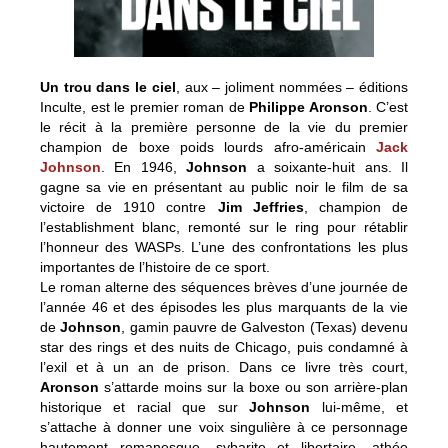
Un trou dans le ciel
, aux – joliment nommées – éditions
Inculte, est le premier roman de
Philippe Aronson
. C’est
le récit à la première personne de la vie du premier
champion de boxe poids lourds afro-américain
Jack
Johnson
. En 1946,
Johnson
a soixante-huit ans. Il
gagne sa vie en présentant au public noir le film de sa
victoire de 1910 contre
Jim Jeffries
, champion de
l’establishment blanc, remonté sur le ring pour rétablir
l’honneur des WASPs. L’une des confrontations les p
lus
importantes de l’histoire de ce sport.
Le roman alterne des séquences brèves d’une journée de
l’année 46 et des épisodes les plus marquants de la vie
de
Johnson
, gamin pauvre de Galveston (Texas) devenu
star des rings et des nuits de Chicago, puis condamné à
l’exil et à un an de prison. Dans ce livre très court,
Aronson
s’attarde moins sur la boxe ou son arrière-plan
historique et racial que sur
Johnson
lui-même, et
s’attache à donner une voix singulière à ce personnage
hautement romanesque, sybarite et libertaire, athée