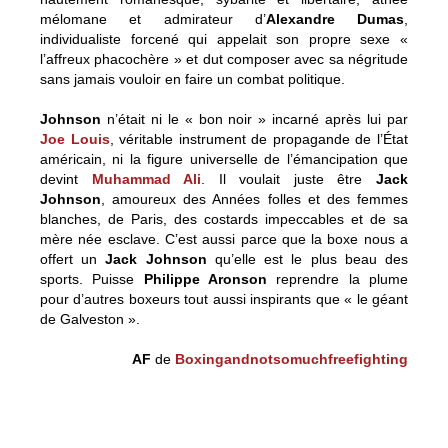
mélomane et admirateur d’
Alexandre Dumas
,
individualiste forcené qui appelait son propre sexe «
l’affreux phacochère » et dut composer avec sa négritude
sans jamais vouloir en faire un combat politique.
Johnson
n’était ni le « bon noir » incarné après lui par
Joe Louis
, véritable instrument de propagande de l’État
américain, ni la figure universelle de l’émancipation que
devint
Muhammad Ali
. Il voulait juste être
Jack
Johnson
, amoureux des Années folles et des femmes
blanches, de Paris, des costards impeccables et de sa
mère née esclave. C’est aussi parce que la boxe nous a
offert un
Jack Johnson
qu’elle est le plus beau des
sports. Puisse
Philippe Aronson
reprendre la plume
pour d’autres boxeurs tout aussi inspirants que « le géant
de Galveston ».
AF
de
Boxingandnotsomuchfreefighting
Un trou dans le ciel : Philippe Aronson rend un bel
hommage à Jack Johnson