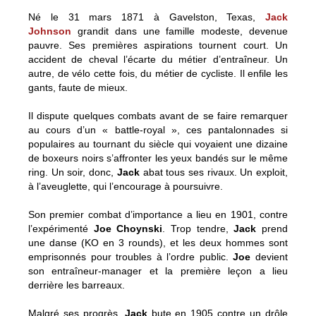
Né le 31 mars 1871 à Gavelston, Texas,
Jack
Johnson
grandit dans une famille modeste, devenue
pauvre. Ses premières aspirations tournent court. Un
accident de cheval l’écarte du métier d’entraîneur. Un
autre, de vélo cette fois, du métier de cycliste. Il enfile les
gants, faute de mieux.
Il dispute quelques combats avant de se faire remarquer
au cours d’un « battle-royal », ces pantalonnades si
populaires au tournant du siècle qui voyaient une dizaine
de boxeurs noirs s’affronter les yeux bandés sur le même
ring. Un soir, donc,
Jack
abat tous ses rivaux. Un exploit,
à l’aveuglette, qui l’encourage à poursuivre.
Son premier combat d’importance a lieu en 1901, contre
l’expérimenté
Joe Choynski
. Trop tendre,
Jack
prend
une danse (KO en 3 rounds), et les deux hommes sont
emprisonnés pour troubles à l’ordre public.
Joe
devient
son entraîneur-manager et la première leçon a lieu
derrière les barreaux.
Malgré ses progrès,
Jack
bute en 1905 contre un drôle