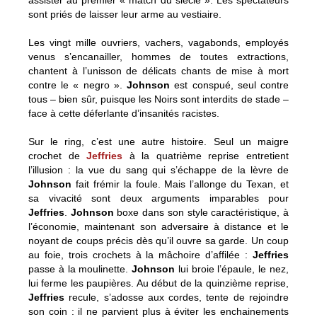
assister au premier « match du siècle ». Les spectateurs
sont priés de laisser leur arme au vestiaire.
Les vingt mille ouvriers, vachers, vagabonds, employés
venus s’encanailler, hommes de toutes extractions,
chantent à l’unisson de délicats chants de mise à mort
contre le « negro ».
Johnson
est conspué, seul contre
tous – bien sûr, puisque les Noirs sont interdits de stade –
face à cette déferlante d’insanités racistes.
Sur le ring, c’est une autre histoire. Seul un maigre
crochet de
Jeffries
à la quatrième reprise entretient
l’illusion : la vue du sang qui s’échappe de la lèvre de
Johnson
fait frémir la foule. Mais l’allonge du Texan, et
sa vivacité sont deux arguments imparables pour
Jeffries
.
Johnson
boxe dans son style caractéristique, à
l’économie, maintenant son adversaire à distance et le
noyant de coups précis dès qu’il ouvre sa garde. Un coup
au foie, trois crochets à la mâchoire d’affilée :
Jeffries
passe à la moulinette.
Johnson
lui broie l’épaule, le nez,
lui ferme les paupières. Au début de la quinzième reprise,
Jeffries
recule, s’adosse aux cordes, tente de rejoindre
son coin : il ne parvient plus à éviter les enchainements