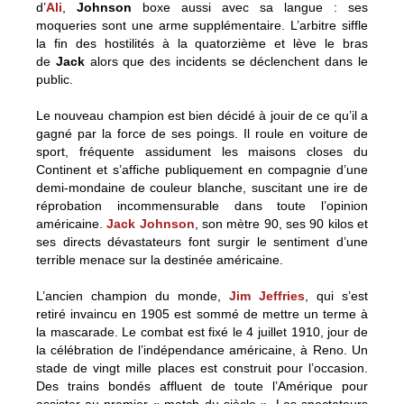
d’
Ali
,
Johnson
boxe aussi avec sa langue : ses
moqueries sont une arme supplémentaire. L’arbitre siffle
la fin des hostilités à la quatorzième et lève le bras
de
Jack
alors que des incidents se déclenchent dans le
public.
Le nouveau champion est bien décidé à jouir de ce qu’il a
gagné par la force de ses poings. Il roule en voiture de
sport, fréquente assidument les maisons closes du
Continent et s’affiche publiquement en compagnie d’une
demi-mondaine de couleur blanche, suscitant une ire de
réprobation incommensurable dans toute l’opinion
américaine.
Jack Johnson
, son mètre 90, ses 90 kilos et
ses directs dévastateurs font surgir le sentiment d’une
terrible menace sur la destinée américaine.
L’ancien champion du monde,
Jim Jeffries
, qui s’est
retiré invaincu en 1905 est sommé de mettre un terme à
la mascarade. Le combat est fixé le 4 juillet 1910, jour de
la célébration de l’indépendance américaine, à Reno. Un
stade de vingt mille places est construit pour l’occasion.
Des trains bondés affluent de toute l’Amérique pour