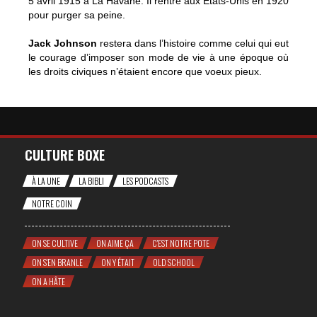
5 avril 1915 à La Havane. Il rentre aux Etats-Unis en 1920
pour purger sa peine.
Jack Johnson
restera dans l’histoire comme celui qui eut
le courage d’imposer son mode de vie à une époque où
les droits civiques n’étaient encore que voeux pieux.
CULTURE BOXE
À LA UNE
LA BIBLI
LES PODCASTS
NOTRE COIN
ON SE CULTIVE
ON AIME ÇA
C'EST NOTRE POTE
ON S'EN BRANLE
ON Y ÉTAIT
OLD SCHOOL
ON A HÂTE