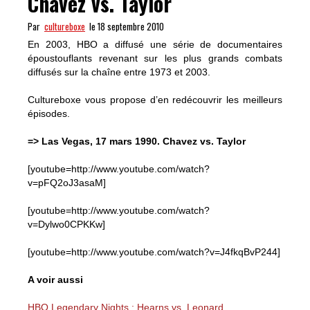
Chavez vs. Taylor
Par
cultureboxe
le 18 septembre 2010
En 2003, HBO a diffusé une série de documentaires
époustouflants revenant sur les plus grands combats
diffusés sur la chaîne entre 1973 et 2003.
Cultureboxe vous propose d’en redécouvrir les meilleurs
épisodes.
=> Las Vegas, 17 mars 1990. Chavez vs. Taylor
[youtube=http://www.youtube.com/watch?
v=pFQ2oJ3asaM]
[youtube=http://www.youtube.com/watch?
v=Dylwo0CPKKw]
[youtube=http://www.youtube.com/watch?v=J4fkqBvP244]
A voir aussi
HBO Legendary Nights : Hearns vs. Leonard