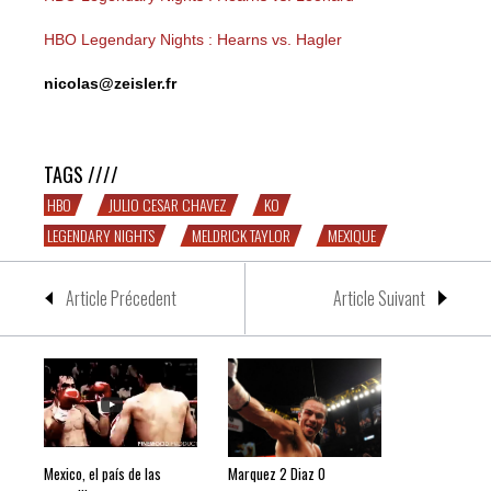
HBO Legendary Nights : Hearns vs. Hagler
nicolas@zeisler.fr
HBO Legendary Nights : Chavez vs. Taylor
TAGS ////
HBO
JULIO CESAR CHAVEZ
KO
LEGENDARY NIGHTS
MELDRICK TAYLOR
MEXIQUE
Article Précedent
Article Suivant
Mexico, el país de las
Marquez 2 Diaz 0