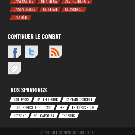
ON SE CULTIVE
ON AIME ÇA
C'EST NOTRE POTE
ON S'EN BRANLE
ON Y ÉTAIT
OLD SCHOOL
ON A HÂTE
CONTINUER LE COMBAT
NOS SPARRINGS
130 LIVRES
BAD LEFT HOOK
CAP'TAIN CROCHET
CULTUREBOXE, LE PODCAST
FFB
FRÉDÉRIC ROUX
NETBOXE
SOU CAPOEIRA
THE RING
COPYRIGHT © 2026 CULTURE BOXE