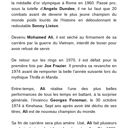
la médaille d’or olympique à Rome en 1960. Passé pro,
sous la tutelle d’
Angelo Dundee
, il ne lui faut que 20
combats avant de devenir le plus jeune champion du
monde poids lourds de l’histoire en déboulonnant le
redoutable
Sonny Liston
.
Devenu
Mohamed Ali
, il est séché au firmament de sa
carrière par la guerre du Vietnam, interdit de boxer pour
avoir refusé de servir.
De retour sur les rings en 1970, il est défait pour la
première fois par
Joe Frazier
. Il prendra sa revanche en
1974 avant de remporter la belle l’année suivante lors du
mythique
Thrilla in Manila
.
Entre-temps,
Ali
réalise l’une des plus belles
performances de tous les temps en battant, à la surprise
générale, l’invaincu
Georges Foreman
, le 30 octobre
1974 à Kinshasa. Sept ans après avoir été déchu de ses
titres,
Ali
est de nouveau champion du monde.
Sa fin de carrière sera plus amère. Usé,
Ali
fait plusieurs