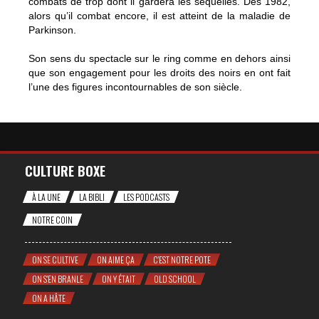
combats de trop dont il gardera les séquelles. Dès 1982,
alors qu’il combat encore, il est atteint de la maladie de
Parkinson.
Son sens du spectacle sur le ring comme en dehors ainsi
que son engagement pour les droits des noirs en ont fait
l’une des figures incontournables de son siècle.
CULTURE BOXE
À LA UNE
LA BIBLI
LES PODCASTS
NOTRE COIN
ON SE CULTIVE
ON AIME ÇA
C'EST NOTRE POTE
ON S'EN BRANLE
ON Y ÉTAIT
OLD SCHOOL
ON A HÂTE