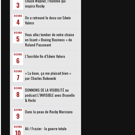
Chuck Wepner, l’homme qui
3
inspira Rocky
ROUND
On a retrouvé le docu sur Edwin
4
Valero
ROUND
Vous allez tomber de votre chaise
5
en lisant « Boxing Business » de
Roland Passevant
ROUND
L’horrible fin d’Edwin Valero
6
ROUND
« La boxe, ça me plaisait bien »
7
par Charles Bukowski
ROUND
DONNONS DE LA VISIBILITÉ au
8
podcast L’INVISIBLE avec Brunello
& Herbi
ROUND
Dans la peau de Rocky Marciano
9
ROUND
Ali / Frazier : la guerre totale
10