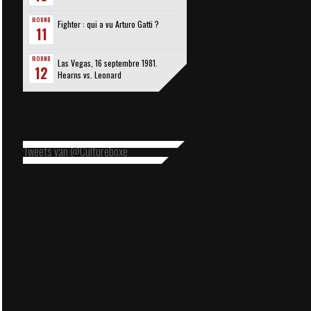
ROUND
Fighter : qui a vu Arturo Gatti ?
11
ROUND
Las Vegas, 16 septembre 1981.
12
Hearns vs. Leonard
Tweets van @Cultureboxe