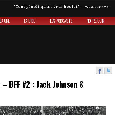
Tout plutôt qu’un vrai boulot
—
Tex Cobb (42-7-1)
 LA UNE
LA BIBLI
LES PODCASTS
NOTRE COIN
in – BFF #2 : Jack Johnson &