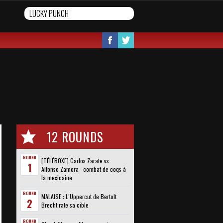
12 ROUNDS
ROUND
[TÉLÉBOXE] Carlos Zarate vs.
1
Alfonso Zamora : combat de coqs à
la mexicaine
ROUND
MALAISE : L’Uppercut de Bertolt
2
Brecht rate sa cible
ROUND