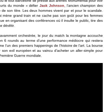
ù le tout Barcelone se presse aux arènes Monumental pour voir
ourts du monde » défier
Jack Johnson
, l’ancien champion des
rte de son titre. Les deux hommes vivent par et pour le scandale.
i mène grand train et ne cache pas son goût pour les femmes
ue en organisant des conférences où il insulte le public, tire des
e dévêtir.
avamment orchestrée, le jour du match la montagne accouche
n 6 rounds au terme d’une performance médiocre qui restera
l’un des premiers happenings de l’histoire de l’art. La bourse
 son exil européen et au vaincu d’acheter un aller-simple pour
 Première Guerre mondiale.