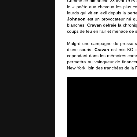
Comme ce dimanche 23 avril 1916 o
le « poète aux cheveux les plus c
lourds qui vit en exil depuis la pe
Johnson
est un provocateur né qu
blanches.
Cravan
défraie la chroniq
coups de feu en l’air et menace de s
Malgré une campagne de presse s
d’une souris.
Cravan
est mis KO e
cependant dans les mémoires comme 
permettra au vainqueur de financer
New York, loin des tranchées de la