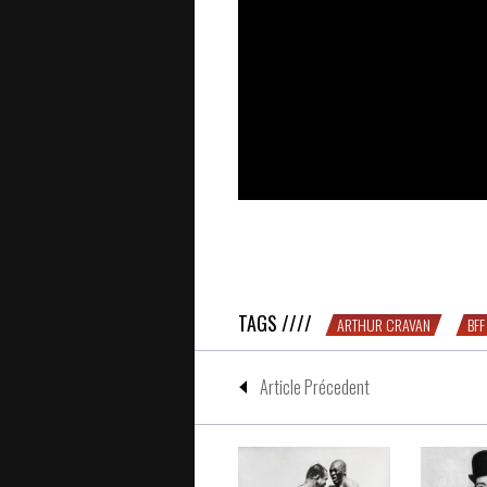
1 boxeur, 1 écrivain – BFF #2 : Jac
TAGS ////
ARTHUR CRAVAN
BFF
Article Précedent