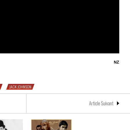
NZ
k Johnson & Arthur Cravan
JACK JOHNSON
Article Suivant