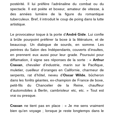
postérité. Il lui préfère l’adrénaline du combat ou du
spectacle. Il est poète et boxeur, amateur de vitesse, à
des années lumière de la figure du romantique
tuberculeux. Bref, il introduit le coup de poing dans la lutte
artistique.
Le provocateur toque à la porte d’
André Gide
. Lui confie
à brûle pourpoint préférer la boxe à la littérature, et de
beaucoup. Un dialogue de sourds, en somme. Les
peintres du Salon des Indépendants, couverts d’insultes,
en prennent eux aussi pour leur grade. Poursuivi pour
diffamation, il signe ses réponses de la sorte : «
Arthur
Cravan
, chevalier d’industrie, marin sur le Pacifique,
muletier, cueilleur d’oranges en Californie, charmeur de
serpents, rat d’hôtel, neveu d’
Oscar Wilde
, bûcheron
dans les forêts géantes, ex-champion de France de boxe,
petit-fils du Chancelier de la Reine, chauffeur
d’automobiles à Berlin, cambrioleur etc, etc. » Tout est
vrai ou presque.
Cravan
ne tient pas en place : « Je me sens vraiment
bien qu’en voyage ; lorsque je reste longtemps dans le