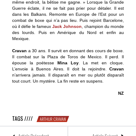
même endroit, la bêtise me gagne. » Lorsque la Grande
Guerre éclate, il ne se fait pas prier pour détaler. Il est
dans les Balkans. Remonte en Europe de l’Est pour un
combat de boxe qui n’a pas lieu. Puis rejoint Barcelone,
où il défie le fameux
Jack Johnson
, champion du monde
des lourds. Puis en Amérique du Nord et enfin au
Mexique.
Cravan
a 30 ans. Il survit en donnant des cours de boxe.
Il combat sur la Plaza de Toros de Mexico. Il perd. Il
épouse la poétesse
Mina Loy
. La met en cloque.
L’envoie à Buenos Aires. Il doit la rejoindre.
Cravan
n’arrivera jamais. Il disparaît en mer ou plutôt disparaît
tout court. Un mystère. La fin reste en suspens.
NZ
Arthur Cravan
TAGS ////
ARTHUR CRAVAN