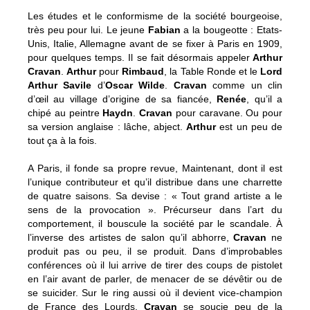
Les études et le conformisme de la société bourgeoise,
très peu pour lui. Le jeune
Fabian
a la bougeotte : Etats-
Unis, Italie, Allemagne avant de se fixer à Paris en 1909,
pour quelques temps. Il se fait désormais appeler
Arthur
Cravan
.
Arthur
pour
Rimbaud
, la Table Ronde et le
Lord
Arthur Savile
d’
Oscar Wilde
.
Cravan
comme un clin
d’œil au village d’origine de sa fiancée,
Renée
, qu’il a
chipé au peintre
Haydn
.
Cravan
pour caravane. Ou pour
sa version anglaise : lâche, abject.
Arthur
est un peu de
tout ça à la fois.
A Paris, il fonde sa propre revue, Maintenant, dont il est
l’unique contributeur et qu’il distribue dans une charrette
de quatre saisons. Sa devise : « Tout grand artiste a le
sens de la provocation ». Précurseur dans l’art du
comportement, il bouscule la société par le scandale. À
l’inverse des artistes de salon qu’il abhorre,
Cravan
ne
produit pas ou peu, il se produit. Dans d’improbables
conférences où il lui arrive de tirer des coups de pistolet
en l’air avant de parler, de menacer de se dévêtir ou de
se suicider. Sur le ring aussi où il devient vice-champion
de France des Lourds.
Cravan
se soucie peu de la