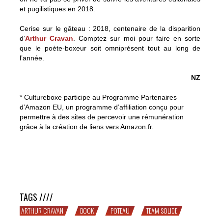
et pugilistiques en 2018.
Cerise sur le gâteau : 2018, centenaire de la disparition
d’
Arthur Cravan
. Comptez sur moi pour faire en sorte
que le poète-boxeur soit omniprésent tout au long de
l’année.
NZ
* Cultureboxe participe au Programme Partenaires
d’Amazon EU, un programme d’affiliation conçu pour
permettre à des sites de percevoir une rémunération
grâce à la création de liens vers Amazon.fr.
BOUM : Cultureboxe met ses bonnes résolutions sur le
tapis
TAGS ////
ARTHUR CRAVAN
BOOK
POTEAU
TEAM SOLIDE