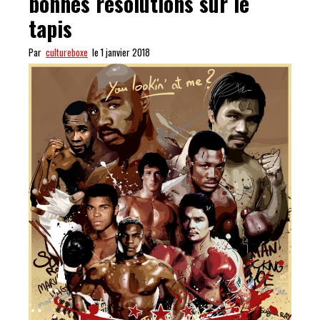
bonnes résolutions sur le
tapis
Par
cultureboxe
le 1 janvier 2018