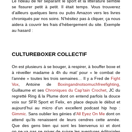
Le rideau de fer séparant le sport et la littérature semble
se fissurer petit à petit. Il était temps. Vous trouverez
d’ailleurs quelques liens ou pubs Amazon vers les livres
chroniqués par nos soins. N’hésitez pas à cliquer, ça nous
aidera à couvrir les frais d’hébergement du site. Exemple
au hasard :
CULTUREBOXER COLLECTIF
On est plusieurs à se bouger, à respirer, à bouffer boxe et
à réveiller madame à 4h du mat’ pour « le combat de
l’année » toutes les trois semaines… Il y a Fred de
Fight
Vox
, Antoine de
Boxingandnotsomuchfreefighting
,
Guillaume et ses
Chroniques du Cap’tain Crochet
, JC du
regretté Ring & la Plume dont on entend parfois la douce
voix sur SFR Sport et Felix, en place depuis le début et
aujourd’hui au micro d’un excellent podcast hip hop :
Gimmic
. Sans oublier les génies d’
All Eyez On Me
dont on
attend qu’ils renaissent de leurs cendres cette année.
Que des gens bien qui sont les bienvenus ici et dont
on ne va pas se priver de suivre les aventures éditoriales