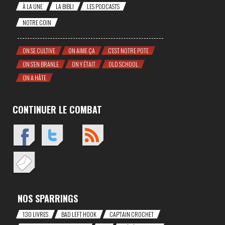
À LA UNE
LA BIBLI
LES PODCASTS
NOTRE COIN
ON SE CULTIVE
ON AIME ÇA
C'EST NOTRE POTE
ON S'EN BRANLE
ON Y ÉTAIT
OLD SCHOOL
ON A HÂTE
CONTINUER LE COMBAT
NOS SPARRINGS
130 LIVRES
BAD LEFT HOOK
CAP'TAIN CROCHET