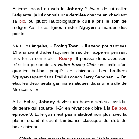
Enième tocard du web le
Johnny
? Avant de lui coller
l’étiquette, je lui donnais une dernière chance en checkant
sa
bio
, ou plutôt l’autobiographie qu’il a pris le soin de
rédiger. Au fil des lignes, mister
Nguyen
a marqué des
points.
Né à Los Angeles, « Boxing Town », il attend pourtant ses
19 ans avant d’aller taquiner le sac de frappe en pensant
très fort à son idole :
Rocky
. Il pousse donc avec son
frère les portes de
La Habra Boxing Club
, une salle d’un
quartier bof-bof peuplé de chicanos. Les brothers
Nguyen
tapent dans l’œil du coach
Jerry Sanchez
: « On
était les deux seuls gamins asiatiques dans une salle de
Mexicains ! »
A La Habra,
Johnny
devient un boxeur sérieux, assidu,
du genre qui squatte H-24 en rêvant de gloire à la
Balboa
épisode 3. Et le gus n’est pas maladroit non plus avec la
plume quand il décrit l’ambiance classique du club de
boxe chicano :
C’était un club mexicain avec tout ce qui fait la culture