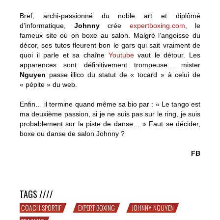
Bref, archi-passionné du noble art et diplômé
d’informatique,
Johnny
crée
expertboxing.com
, le
fameux site où on boxe au salon. Malgré l’angoisse du
décor, ses tutos fleurent bon le gars qui sait vraiment de
quoi il parle et sa chaîne
Youtube
vaut le détour. Les
apparences sont définitivement trompeuse… mister
Nguyen
passe illico du statut de « tocard » à celui de
« pépite » du web.
Enfin… il termine quand même sa bio par : « Le tango est
ma deuxième passion, si je ne suis pas sur le ring, je suis
probablement sur la piste de danse… » Faut se décider,
boxe ou danse de salon Johnny ?
FB
Johnny Nguyen, la boxe de salon
TAGS ////
COACH SPORTIF
EXPERT BOXING
JOHNNY NGUYEN