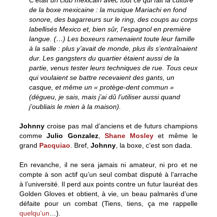
de la boxe mexicaine : la musique Mariachi en fond
sonore, des bagarreurs sur le ring, des coups au corps
labellisés Mexico et, bien sûr, l’espagnol en première
langue. (…) Les boxeurs ramenaient toute leur famille
à la salle : plus y’avait de monde, plus ils s’entraînaient
dur. Les gangsters du quartier étaient aussi de la
partie, venus tester leurs techniques de rue. Tous ceux
qui voulaient se battre recevaient des gants, un
casque, et même un « protège-dent commun »
(dégueu, je sais, mais j’ai dû l’utiliser aussi quand
j’oubliais le mien à la maison).
Johnny
croise pas mal d’anciens et de futurs champions
comme
Julio Gonzalez
,
Shane Mosley
et même le
grand
Pacquiao
. Bref,
Johnny
, la boxe, c’est son dada.
En revanche, il ne sera jamais ni amateur, ni pro et ne
compte à son actif qu’un seul combat disputé à l’arrache
à l’université. Il perd aux points contre un futur lauréat des
Golden Gloves et obtient, à vie, un beau palmarès d’une
défaite pour un combat (Tiens, tiens, ça me rappelle
quelqu’un
…).