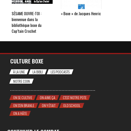
SÉSAME OUVRE-TOI :
« Boxe » de Jacques Henric
bienvenue dans la
bibliothèque boxe du
Cap’tain Crochet
CULTURE BOXE
À LA UNE
LA BIBLI
LES PODCASTS
NOTRE COIN
ON SE CULTIVE
ON AIME ÇA
C'EST NOTRE POTE
ON S'EN BRANLE
ON Y ÉTAIT
OLD SCHOOL
ON A HÂTE