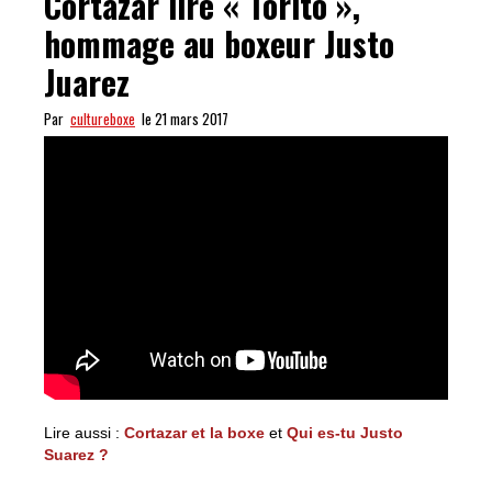
Cortázar lire « Torito »,
hommage au boxeur Justo
Juarez
Par
cultureboxe
le 21 mars 2017
Lire aussi :
Cortazar et la boxe
et
Qui es-tu Justo
Suarez ?
Arrêtez tout et écoutez Julio Cortázar lire « Torito »,