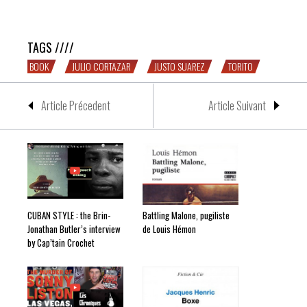
hommage au boxeur Justo Juarez
TAGS ////
BOOK
JULIO CORTAZAR
JUSTO SUAREZ
TORITO
Article Précedent
Article Suivant
CUBAN STYLE : the Brin-
Battling Malone, pugiliste
Jonathan Butler’s interview
de Louis Hémon
by Cap’tain Crochet