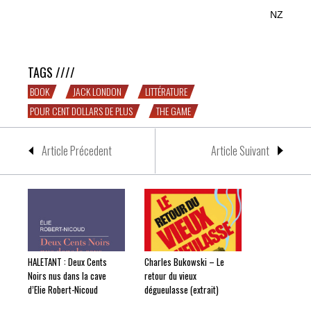
NZ
The Game, une histoire de boxe par Jack London
TAGS ////
BOOK
JACK LONDON
LITTÉRATURE
POUR CENT DOLLARS DE PLUS
THE GAME
Article Précedent
Article Suivant
HALETANT : Deux Cents
Charles Bukowski – Le
Noirs nus dans la cave
retour du vieux
d’Elie Robert-Nicoud
dégueulasse (extrait)