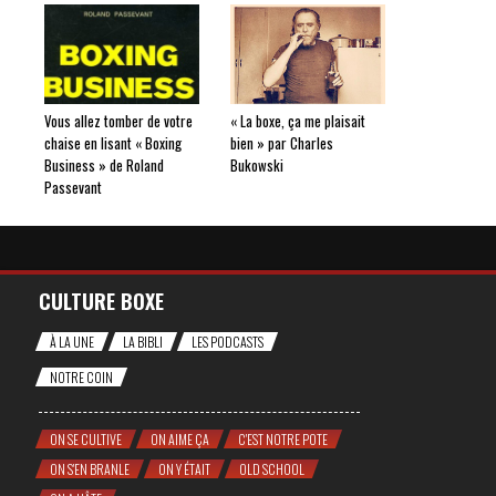
Vous allez tomber de votre
« La boxe, ça me plaisait
chaise en lisant « Boxing
bien » par Charles
Business » de Roland
Bukowski
Passevant
CULTURE BOXE
À LA UNE
LA BIBLI
LES PODCASTS
NOTRE COIN
ON SE CULTIVE
ON AIME ÇA
C'EST NOTRE POTE
ON S'EN BRANLE
ON Y ÉTAIT
OLD SCHOOL