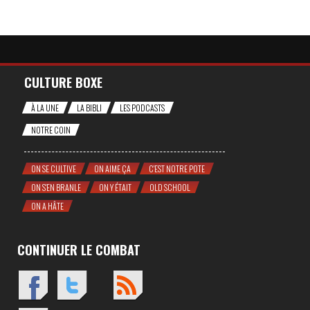
CULTURE BOXE
À LA UNE
LA BIBLI
LES PODCASTS
NOTRE COIN
ON SE CULTIVE
ON AIME ÇA
C'EST NOTRE POTE
ON S'EN BRANLE
ON Y ÉTAIT
OLD SCHOOL
ON A HÂTE
CONTINUER LE COMBAT