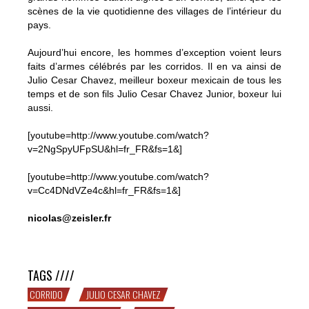
scènes de la vie quotidienne des villages de l’intérieur du
pays.
Aujourd’hui encore, les hommes d’exception voient leurs
faits d’armes célébrés par les corridos. Il en va ainsi de
Julio Cesar Chavez, meilleur boxeur mexicain de tous les
temps et de son fils Julio Cesar Chavez Junior, boxeur lui
aussi.
[youtube=http://www.youtube.com/watch?
v=2NgSpyUFpSU&hl=fr_FR&fs=1&]
[youtube=http://www.youtube.com/watch?
v=Cc4DNdVZe4c&hl=fr_FR&fs=1&]
nicolas@zeisler.fr
Los corridos mexicanos tambien hablan del box…
TAGS ////
CORRIDO
JULIO CESAR CHAVEZ