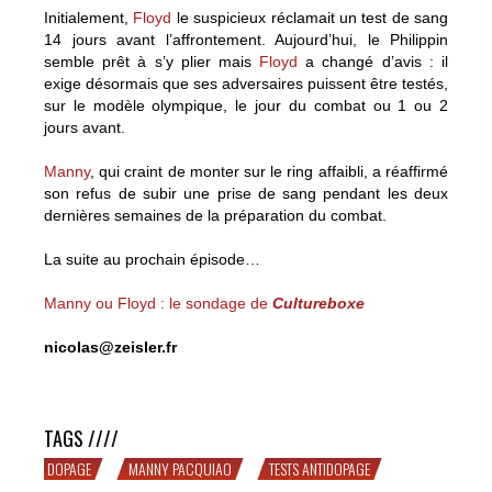
Initialement,
Floyd
le suspicieux réclamait un test de sang
14 jours avant l’affrontement. Aujourd’hui, le Philippin
semble prêt à s’y plier mais
Floyd
a changé d’avis : il
exige désormais que ses adversaires puissent être testés,
sur le modèle olympique, le jour du combat ou 1 ou 2
jours avant.
Manny
, qui craint de monter sur le ring affaibli, a réaffirmé
son refus de subir une prise de sang pendant les deux
dernières semaines de la préparation du combat.
La suite au prochain épisode…
Manny ou Floyd : le sondage de
Cultureboxe
nicolas@zeisler.fr
MANNY et FLOYD : banco pour 14 jours ?
TAGS ////
DOPAGE
MANNY PACQUIAO
TESTS ANTIDOPAGE