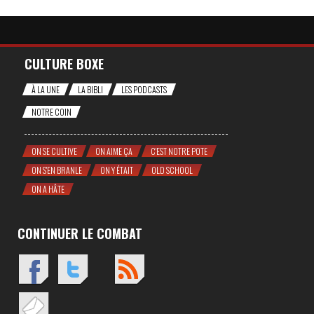
CULTURE BOXE
À LA UNE
LA BIBLI
LES PODCASTS
NOTRE COIN
ON SE CULTIVE
ON AIME ÇA
C'EST NOTRE POTE
ON S'EN BRANLE
ON Y ÉTAIT
OLD SCHOOL
ON A HÂTE
CONTINUER LE COMBAT