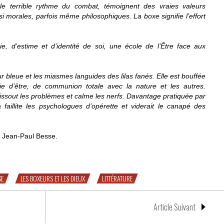
 le terrible rythme du combat, témoignent des vraies valeurs
 morales, parfois même philosophiques. La boxe signifie l’effort
, d’estime et d’identité de soi, une école de l’Être face aux
ur bleue et les miasmes languides des lilas fanés. Elle est bouffée
oie d’être, de communion totale avec la nature et les autres.
dissout les problèmes et calme les nerfs. Davantage pratiquée par
la faillite les psychologues d’opérette et viderait le canapé des
, Jean-Paul Besse.
SE
LES BOXEURS ET LES DIEUX
LITTÉRATURE
Article Suivant