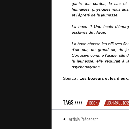
gants, les cordes, le sac et
humaines, physiques mais aussi
et l’âpreté de la jeunesse.
La boxe ? Une école d’énergie
esclaves de l’Avoir.
La boxe chasse les effluves fle
d’air pur, de grand air, de j
Corrosive comme l’acide, elle 
la jeunesse, elle réduirait à 
psychanalystes.
Source :
Les boxeurs et les dieux
Quelques mots sur la boxe
TAGS ////
BOOK
JEAN-PAUL BES
Article Précedent