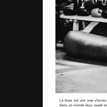
La boxe est une voie d’accès p
Dans un monde faux, ouaté et m