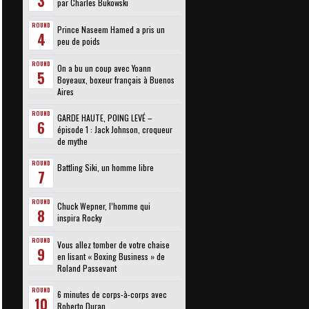
3
par Charles Bukowski
ROUND
Prince Naseem Hamed a pris un
4
peu de poids
ROUND
On a bu un coup avec Yoann
5
Boyeaux, boxeur français à Buenos
Aires
ROUND
GARDE HAUTE, POING LEVÉ –
6
épisode 1 : Jack Johnson, croqueur
de mythe
ROUND
Battling Siki, un homme libre
7
ROUND
Chuck Wepner, l’homme qui
8
inspira Rocky
ROUND
Vous allez tomber de votre chaise
9
en lisant « Boxing Business » de
Roland Passevant
ROUND
6 minutes de corps-à-corps avec
10
Roberto Duran