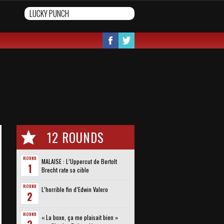
12 ROUNDS
ROUND
MALAISE : L’Uppercut de Bertolt
1
Brecht rate sa cible
ROUND
L’horrible fin d’Edwin Valero
2
ROUND
« La boxe, ça me plaisait bien »