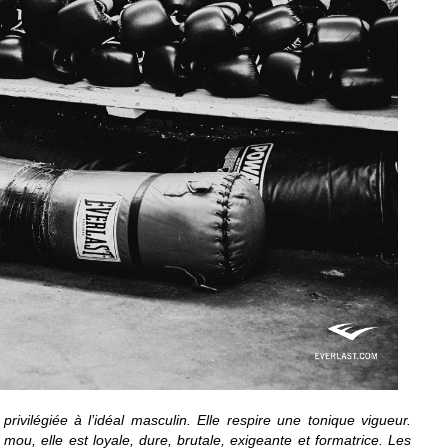
rivilégiée à l’idéal masculin. Elle respire une tonique vigueur.
ou, elle est loyale, dure, brutale, exigeante et formatrice. Les