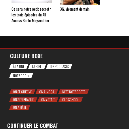
Ce sera notre petit secret :
3G, vivement demain
les trois épisodes du All
Access Berto-Mayweather
CULTURE BOXE
À LA UNE
LA BIBLI
LES PODCASTS
NOTRE COIN
ON SE CULTIVE
ON AIME ÇA
C'EST NOTRE POTE
ON S'EN BRANLE
ON Y ÉTAIT
OLD SCHOOL
ON A HÂTE
CONTINUER LE COMBAT