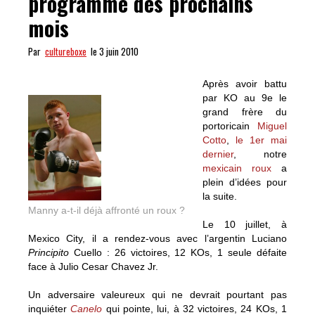
programme des prochains
mois
Par
cultureboxe
le 3 juin 2010
Après avoir battu
par KO au 9e le
grand frère du
portoricain
Miguel
Cotto
,
le 1er mai
dernier
, notre
mexicain roux
a
plein d’idées pour
la suite.
Manny a-t-il déjà affronté un roux ?
Le 10 juillet, à
Mexico City, il a rendez-vous avec l’argentin Luciano
Principito
Cuello : 26 victoires, 12 KOs, 1 seule défaite
face à Julio Cesar Chavez Jr.
Un adversaire valeureux qui ne devrait pourtant pas
inquiéter
Canelo
qui pointe, lui, à 32 victoires, 24 KOs, 1