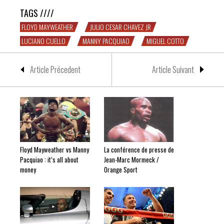
TAGS ////
FLOYD MAYWEATHER
JULIO CESAR CHAVEZ JR
LUCIANO CUELLO
MANNY PACQUIAO
MIGUEL COTTO
Article Précedent
Article Suivant
Floyd Mayweather vs Manny
La conférence de presse de
Pacquiao : it’s all about
Jean-Marc Mormeck /
money
Orange Sport