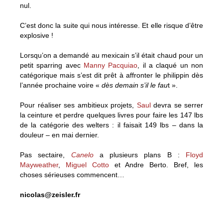
nul.
C’est donc la suite qui nous intéresse. Et elle risque d’être
explosive !
Lorsqu’on a demandé au mexicain s’il était chaud pour un
petit sparring avec
Manny Pacquiao
, il a claqué un non
catégorique mais s’est dit prêt à affronter le philippin dès
l’année prochaine voire «
dès demain s’il le fau
t ».
Pour réaliser ses ambitieux projets,
Saul
devra se serrer
la ceinture et perdre quelques livres pour faire les 147 lbs
de la catégorie des welters : il faisait 149 lbs – dans la
douleur – en mai dernier.
Pas sectaire,
Canelo
a plusieurs plans B :
Floyd
Mayweather
,
Miguel Cotto
et Andre Berto. Bref, les
choses sérieuses commencent…
nicolas@zeisler.fr
Saul Canelo Alvarez : le programme des prochains mois