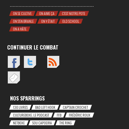
ON SE CULTIVE
ON AIME ÇA
C'EST NOTRE POTE
ON S'EN BRANLE
ON Y ÉTAIT
OLD SCHOOL
ON A HÂTE
CONTINUER LE COMBAT
NOS SPARRINGS
130 LIVRES
BAD LEFT HOOK
CAP'TAIN CROCHET
CULTUREBOXE, LE PODCAST
FFB
FRÉDÉRIC ROUX
NETBOXE
SOU CAPOEIRA
THE RING