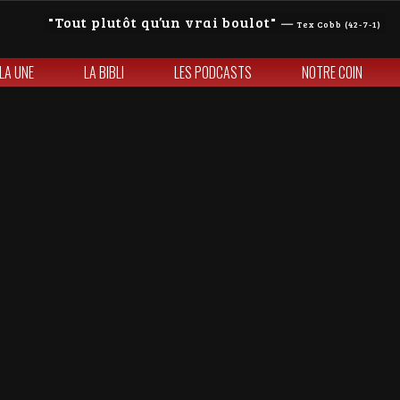
Tout plutôt qu’un vrai boulot
—
Tex Cobb (42-7-1)
 LA UNE
LA BIBLI
LES PODCASTS
NOTRE COIN