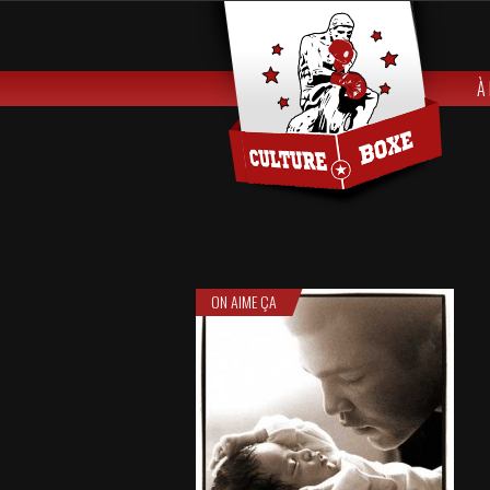
À
ON AIME ÇA