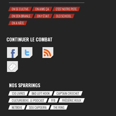
ON SE CULTIVE
ON AIME ÇA
C'EST NOTRE POTE
ON S'EN BRANLE
ON Y ÉTAIT
OLD SCHOOL
ON A HÂTE
CONTINUER LE COMBAT
NOS SPARRINGS
130 LIVRES
BAD LEFT HOOK
CAP'TAIN CROCHET
CULTUREBOXE, LE PODCAST
FFB
FRÉDÉRIC ROUX
NETBOXE
SOU CAPOEIRA
THE RING