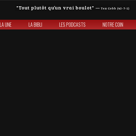
Tout plutôt qu’un vrai boulot
—
Tex Cobb (42-7-1)
 LA UNE
LA BIBLI
LES PODCASTS
NOTRE COIN