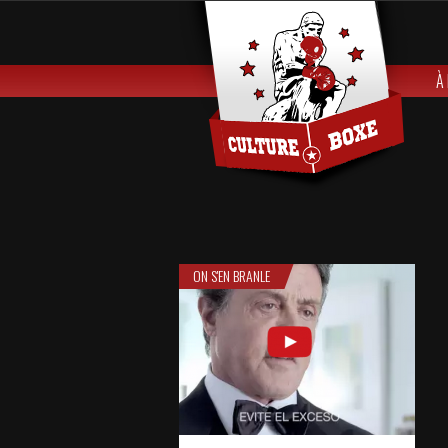
À
ON S'EN BRANLE