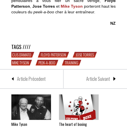
pendulaires à vous filer un sacré vertige,
Floyd
Patterson
,
Jose Torres
et
Mike Tyson
porteront haut les
couleurs du
peek-a-boo
cher à leur entraîneur.
NZ
Un drôle de Cus – hommage
TAGS ////
CUS D'AMATO
FLOYD PATTERSON
JOSE TORRES
MIKE TYSON
PEEK-A-BOO
TRAINING
Article Précedent
Article Suivant
Mike Tyson
The heart of boxing