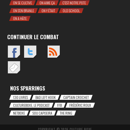
ON SE CULTIVE
ON AIME ÇA
C'EST NOTRE POTE
ON S'EN BRANLE
ON Y ÉTAIT
OLD SCHOOL
ON A HÂTE
CONTINUER LE COMBAT
NOS SPARRINGS
130 LIVRES
BAD LEFT HOOK
CAP'TAIN CROCHET
CULTUREBOXE, LE PODCAST
FFB
FRÉDÉRIC ROUX
NETBOXE
SOU CAPOEIRA
THE RING
COPYRIGHT © 2026 CULTURE BOXE