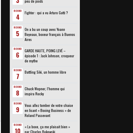
3
peu de poids
ROUND
Fighter : qui a vu Arturo Gatti ?
4
ROUND
On a bu un coup avec Yoann
5
Boyeaux, boxeur français à Buenos
Aires
ROUND
GARDE HAUTE, POING LEVÉ –
6
épisode 1 : Jack Johnson, croqueur
de mythe
ROUND
Battling Siki, un homme libre
7
ROUND
Chuck Wepner, l’homme qui
8
inspira Rocky
ROUND
Vous allez tomber de votre chaise
9
en lisant « Boxing Business » de
Roland Passevant
ROUND
« La boxe, ça me plaisait bien »
10
par Charles Bukowski