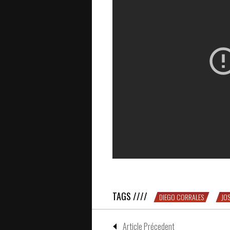
3 minutes de fighting spirit avec Di
TAGS ////
DIEGO CORRALES
JOS
Article Précedent