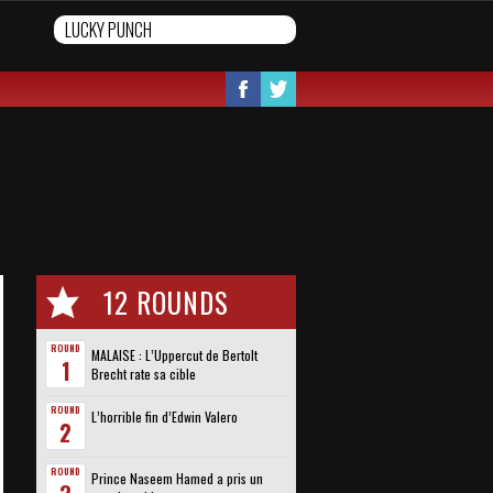
12 ROUNDS
ROUND
MALAISE : L’Uppercut de Bertolt
1
Brecht rate sa cible
ROUND
L’horrible fin d’Edwin Valero
2
ROUND
Prince Naseem Hamed a pris un