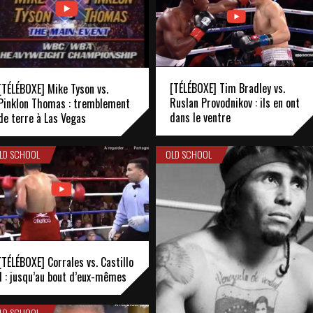
[TÉLÉBOXE] Tim Bradley vs.
[TÉLÉBOXE] Mike Tyson vs.
Ruslan Provodnikov : ils en ont
Pinklon Thomas : tremblement
dans le ventre
de terre à Las Vegas
LD SCHOOL
OLD SCHOOL
[TÉLÉBOXE] Corrales vs. Castillo
1 : jusqu’au bout d’eux-mêmes
LD SCHOOL