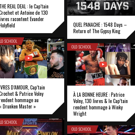
THE REAL DEAL : le Cap’tain
Crochet et Antoine de 130
livres racontent Evander
QUEL PANACHE : 1548 Days –
Holyfield
Return of The Gypsy King
LD SCHOOL
OLD SCHOOL
IVRES D’AMOUR, Cap’tain
Crochet & Patrice Volny
À LA BONNE HEURE : Patrice
rendent hommage au
Volny, 130 livres & le Cap’tain
« Drunken Master »
rendent hommage à Winky
Wright
LD SCHOOL
OLD SCHOOL