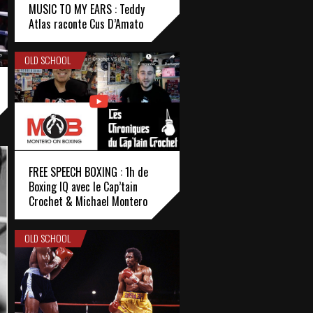
MUSIC TO MY EARS : Teddy
Atlas raconte Cus D’Amato
OLD SCHOOL
FREE SPEECH BOXING : 1h de
Boxing IQ avec le Cap’tain
Crochet & Michael Montero
OLD SCHOOL