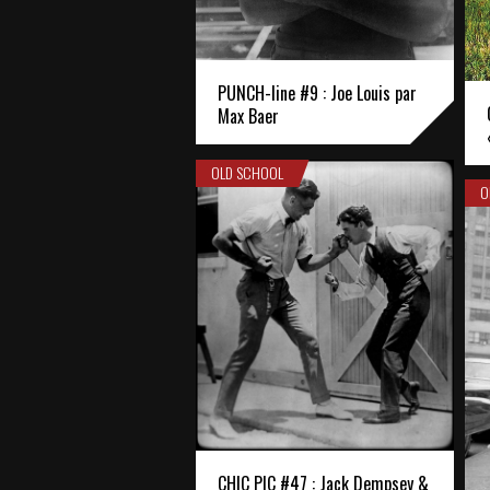
PUNCH-line #9 : Joe Louis par
Max Baer
OLD SCHOOL
O
CHIC PIC #47 : Jack Dempsey &