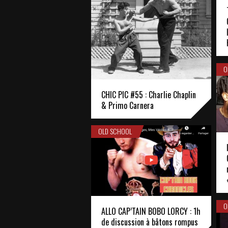
O
CHIC PIC #55 : Charlie Chaplin
& Primo Carnera
OLD SCHOOL
O
ALLO CAP’TAIN BOBO LORCY : 1h
de discussion à bâtons rompus