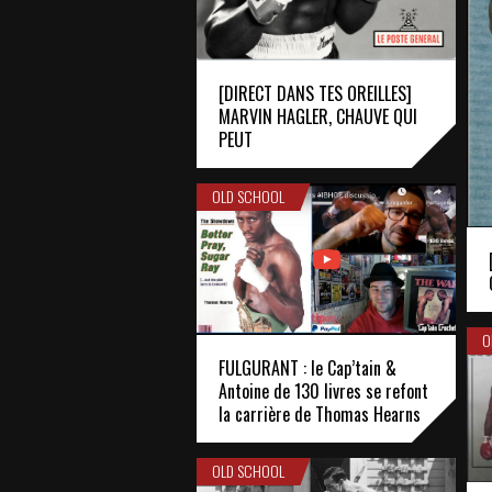
[DIRECT DANS TES OREILLES]
MARVIN HAGLER, CHAUVE QUI
PEUT
OLD SCHOOL
O
FULGURANT : le Cap’tain &
Antoine de 130 livres se refont
la carrière de Thomas Hearns
OLD SCHOOL