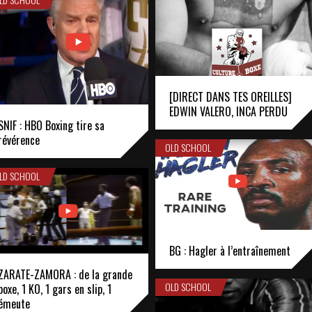
[DIRECT DANS TES OREILLES]
EDWIN VALERO, INCA PERDU
SNIF : HBO Boxing tire sa
révérence
OLD SCHOOL
LD SCHOOL
BG : Hagler à l’entraînement
ZARATE-ZAMORA : de la grande
OLD SCHOOL
boxe, 1 KO, 1 gars en slip, 1
émeute