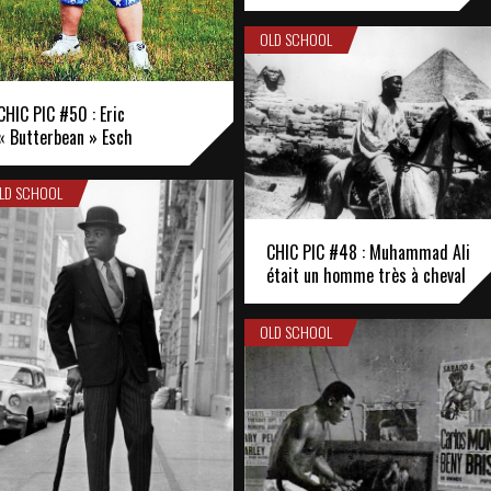
OLD SCHOOL
CHIC PIC #50 : Eric
« Butterbean » Esch
LD SCHOOL
CHIC PIC #48 : Muhammad Ali
était un homme très à cheval
OLD SCHOOL