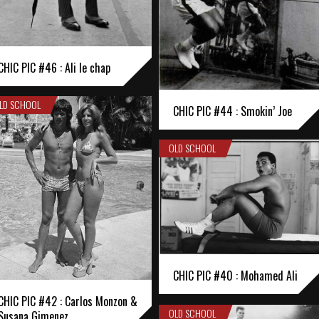
CHIC PIC #46 : Ali le chap
LD SCHOOL
CHIC PIC #44 : Smokin’ Joe
OLD SCHOOL
CHIC PIC #40 : Mohamed Ali
CHIC PIC #42 : Carlos Monzon &
OLD SCHOOL
Susana Gimenez