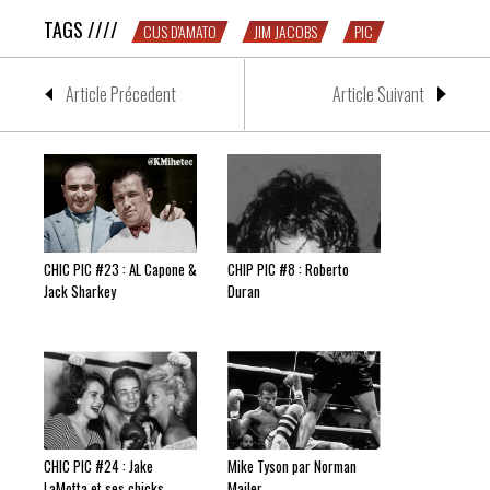
TAGS ////
CUS D'AMATO
JIM JACOBS
PIC
Article Précedent
Article Suivant
CHIC PIC #23 : AL Capone &
CHIP PIC #8 : Roberto
Jack Sharkey
Duran
CHIC PIC #24 : Jake
Mike Tyson par Norman
LaMotta et ses chicks
Mailer