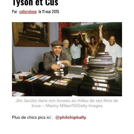
Tyson et Cus
Par
cultureboxe
le 11 mai 2015
Jim Jacobs dans son bureau au milieu de ses films de
boxe – Manny Millan/SI/Getty Images
Plus de chics pics ici :
@philchipbally
.
CHIP PIC #11 : Jim Jacobs, Tyson et Cus