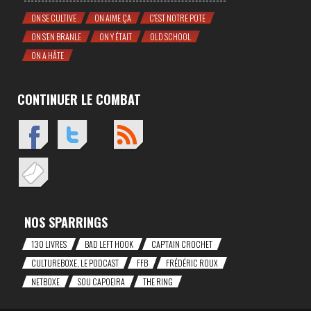
ON SE CULTIVE
ON AIME ÇA
C'EST NOTRE POTE
ON S'EN BRANLE
ON Y ÉTAIT
OLD SCHOOL
ON A HÂTE
CONTINUER LE COMBAT
NOS SPARRINGS
130 LIVRES
BAD LEFT HOOK
CAP'TAIN CROCHET
CULTUREBOXE, LE PODCAST
FFB
FRÉDÉRIC ROUX
NETBOXE
SOU CAPOEIRA
THE RING