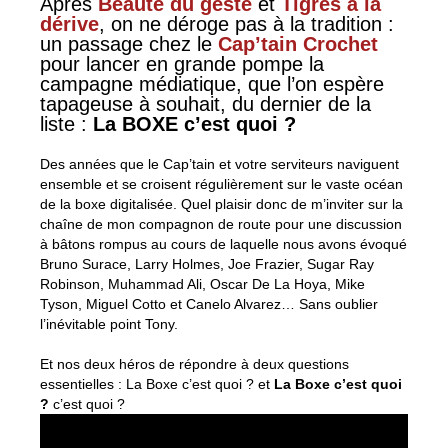
Après
Beauté du geste
et
Tigres à la
dérive
, on ne déroge pas à la tradition :
un passage chez le
Cap’tain Crochet
pour lancer en grande pompe la
campagne médiatique, que l’on espère
tapageuse à souhait, du dernier de la
liste :
La BOXE c’est quoi ?
Des années que le Cap’tain et votre serviteurs naviguent
ensemble et se croisent régulièrement sur le vaste océan
de la boxe digitalisée. Quel plaisir donc de m’inviter sur la
chaîne de mon compagnon de route pour une discussion
à bâtons rompus au cours de laquelle nous avons évoqué
Bruno Surace, Larry Holmes, Joe Frazier, Sugar Ray
Robinson, Muhammad Ali, Oscar De La Hoya, Mike
Tyson, Miguel Cotto et Canelo Alvarez… Sans oublier
l’inévitable point Tony.
Et nos deux héros de répondre à deux questions
essentielles : La Boxe c’est quoi ? et
La Boxe c’est quoi
?
c’est quoi ?