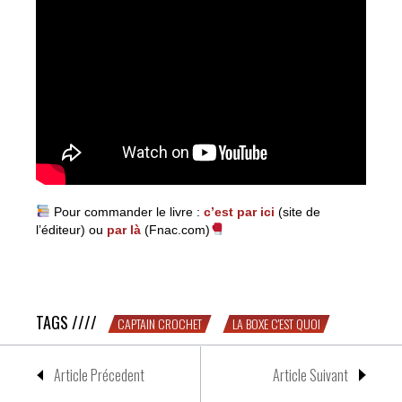
Pour commander le livre :
c’est par ici
(site de
l’éditeur) ou
par là
(Fnac.com)
Tournée médiatique – Round 1 : un crochet chez le
Cap’tain
TAGS ////
CAPTAIN CROCHET
LA BOXE C'EST QUOI
Article Précedent
Article Suivant