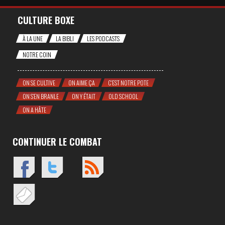
CULTURE BOXE
À LA UNE
LA BIBLI
LES PODCASTS
NOTRE COIN
ON SE CULTIVE
ON AIME ÇA
C'EST NOTRE POTE
ON S'EN BRANLE
ON Y ÉTAIT
OLD SCHOOL
ON A HÂTE
CONTINUER LE COMBAT