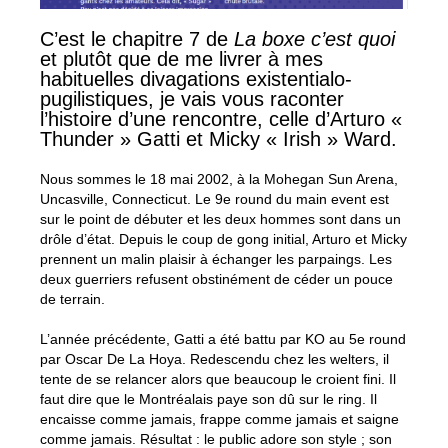
C’est le chapitre 7 de
La boxe c’est quoi
et plutôt que de me livrer à mes
habituelles divagations existentialo-
pugilistiques, je vais vous raconter
l’histoire d’une rencontre, celle d’Arturo «
Thunder » Gatti et Micky « Irish » Ward.
Nous sommes le 18 mai 2002, à la Mohegan Sun Arena,
Uncasville, Connecticut. Le 9e round du main event est
sur le point de débuter et les deux hommes sont dans un
drôle d’état. Depuis le coup de gong initial, Arturo et Micky
prennent un malin plaisir à échanger les parpaings. Les
deux guerriers refusent obstinément de céder un pouce
de terrain.
L’année précédente, Gatti a été battu par KO au 5e round
par Oscar De La Hoya. Redescendu chez les welters, il
tente de se relancer alors que beaucoup le croient fini. Il
faut dire que le Montréalais paye son dû sur le ring. Il
encaisse comme jamais, frappe comme jamais et saigne
comme jamais. Résultat : le public adore son style ; son