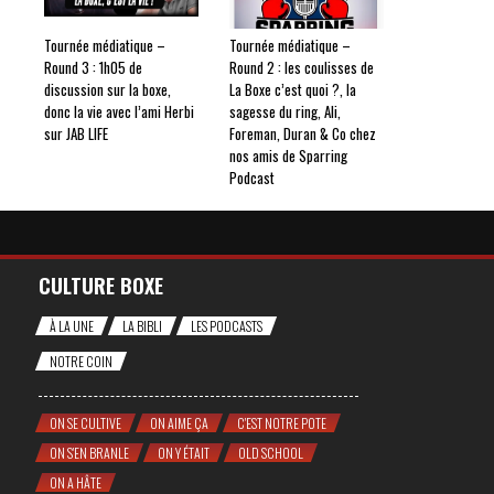
Tournée médiatique –
Tournée médiatique –
Round 3 : 1h05 de
Round 2 : les coulisses de
discussion sur la boxe,
La Boxe c’est quoi ?, la
donc la vie avec l’ami Herbi
sagesse du ring, Ali,
sur JAB LIFE
Foreman, Duran & Co chez
nos amis de Sparring
Podcast
CULTURE BOXE
À LA UNE
LA BIBLI
LES PODCASTS
NOTRE COIN
ON SE CULTIVE
ON AIME ÇA
C'EST NOTRE POTE
ON S'EN BRANLE
ON Y ÉTAIT
OLD SCHOOL
ON A HÂTE