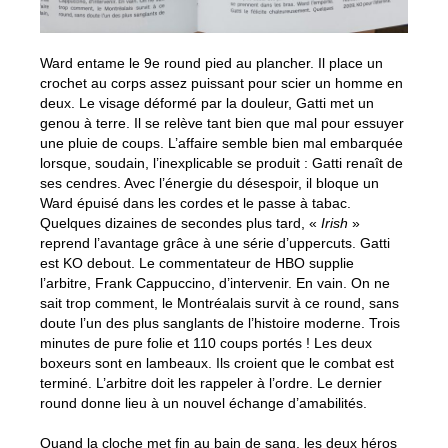
Ward entame le 9e round pied au plancher. Il place un
crochet au corps assez puissant pour scier un homme en
deux. Le visage déformé par la douleur, Gatti met un
genou à terre. Il se relève tant bien que mal pour essuyer
une pluie de coups. L’affaire semble bien mal embarquée
lorsque, soudain, l’inexplicable se produit : Gatti renaît de
ses cendres. Avec l’énergie du désespoir, il bloque un
Ward épuisé dans les cordes et le passe à tabac.
Quelques dizaines de secondes plus tard, «
Irish
»
reprend l’avantage grâce à une série d’uppercuts. Gatti
est KO debout. Le commentateur de HBO supplie
l’arbitre, Frank Cappuccino, d’intervenir. En vain. On ne
sait trop comment, le Montréalais survit à ce round, sans
doute l’un des plus sanglants de l’histoire moderne. Trois
minutes de pure folie et 110 coups portés ! Les deux
boxeurs sont en lambeaux. Ils croient que le combat est
terminé. L’arbitre doit les rappeler à l’ordre. Le dernier
round donne lieu à un nouvel échange d’amabilités.
Quand la cloche met fin au bain de sang, les deux héros