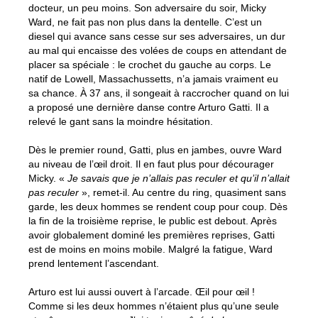
docteur, un peu moins. Son adversaire du soir, Micky
Ward, ne fait pas non plus dans la dentelle. C’est un
diesel qui avance sans cesse sur ses adversaires, un dur
au mal qui encaisse des volées de coups en attendant de
placer sa spéciale : le crochet du gauche au corps. Le
natif de Lowell, Massachussetts, n’a jamais vraiment eu
sa chance. À 37 ans, il songeait à raccrocher quand on lui
a proposé une dernière danse contre Arturo Gatti. Il a
relevé le gant sans la moindre hésitation.
Dès le premier round, Gatti, plus en jambes, ouvre Ward
au niveau de l’œil droit. Il en faut plus pour décourager
Micky. «
Je savais que je n’allais pas reculer et qu’il n’allait
pas reculer
», remet-il. Au centre du ring, quasiment sans
garde, les deux hommes se rendent coup pour coup. Dès
la fin de la troisième reprise, le public est debout. Après
avoir globalement dominé les premières reprises, Gatti
est de moins en moins mobile. Malgré la fatigue, Ward
prend lentement l’ascendant.
Arturo est lui aussi ouvert à l’arcade. Œil pour œil !
Comme si les deux hommes n’étaient plus qu’une seule