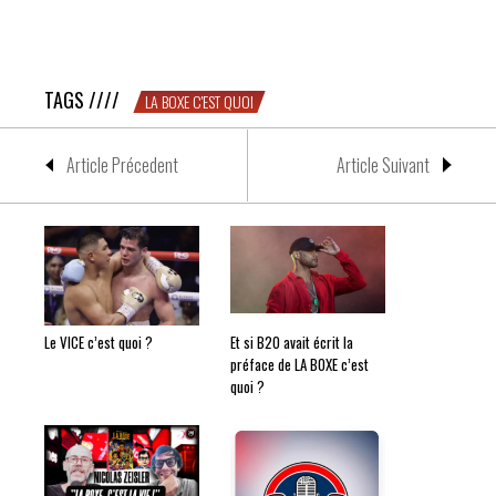
LE CŒUR C’EST QUOI ? Proposition de définition non
cucul la praline
TAGS ////
LA BOXE C'EST QUOI
Article Précedent
Article Suivant
Le VICE c’est quoi ?
Et si B2O avait écrit la
préface de LA BOXE c’est
quoi ?