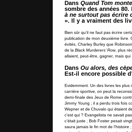
Dans
Quand Tom monte 
sombre des années 80. 
à ne surtout pas écrire
». Il y a vraiment des li
Bien sûr qu’il ne faut pas écrire cert
publication de mon deuxième livre. 
évités, Charley Burley que Robinson 
de la
Black Murderers’ Row
, plus r
allaient, peut-être, gagner, mais qui
Dans
Ou alors, des cèp
Est-il encore possible d’
Evidemment. Un des livres les plus i
carrière sportive, on peut la reconsi
demi-finale des Jeux de Rome contr
Jimmy Young ; il a perdu trois fois c
Wepner et de Chuvalo qui étaient d
c’est qui ? Evangelista ne savait pa
c’était juste ; Bob Foster pesait vin
saura jamais le fin mot de l’histoire