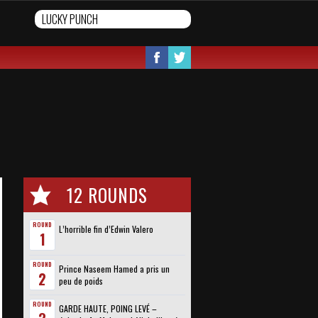
12 ROUNDS
ROUND
L’horrible fin d’Edwin Valero
1
ROUND
Prince Naseem Hamed a pris un
2
peu de poids
ROUND
GARDE HAUTE, POING LEVÉ –