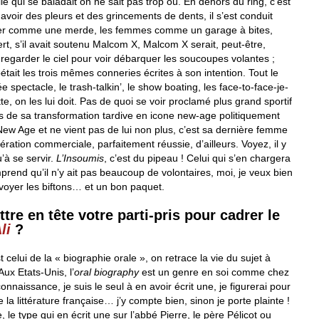
le qui se baladait on ne sait pas trop où. En dehors du ring, c’est
y avoir des pleurs et des grincements de dents, il s’est conduit
zier comme une merde, les femmes comme un garage à bites,
ert, s’il avait soutenu Malcom X, Malcom X serait, peut-être,
à regarder le ciel pour voir débarquer les soucoupes volantes ;
était les trois mêmes conneries écrites à son intention. Tout le
e spectacle, le trash-talkin’, le show boating, les face-to-face-je-
te, on les lui doit. Pas de quoi se voir proclamé plus grand sportif
as de sa transformation tardive en icone new-age politiquement
New Age et ne vient pas de lui non plus, c’est sa dernière femme
ration commerciale, parfaitement réussie, d’ailleurs. Voyez, il y
u’à se servir.
L’Insoumis
, c’est du pipeau ! Celui qui s’en chargera
prend qu’il n’y ait pas beaucoup de volontaires, moi, je veux bien
 envoyer les biftons… et un bon paquet.
re en tête votre parti-pris pour cadrer le
li
?
t celui de la « biographie orale », on retrace la vie du sujet à
ux Etats-Unis, l’
oral biography
est un genre en soi comme chez
onnaissance, je suis le seul à en avoir écrit une, je figurerai pour
 la littérature française… j’y compte bien, sinon je porte plainte !
, le type qui en écrit une sur l’abbé Pierre, le père Pélicot ou