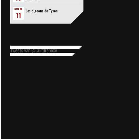
ROUND
Les pigeons de Tyson
11
Tweets van @Cultureboxe