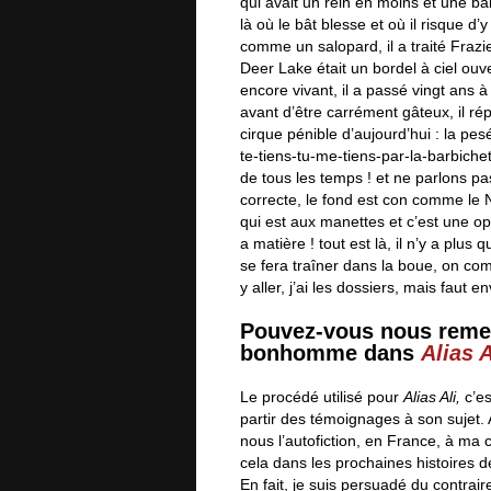
qui avait un rein en moins et une bal
là où le bât blesse et où il risque d’
comme un salopard, il a traité Fra
Deer Lake était un bordel à ciel ouv
encore vivant, il a passé vingt ans 
avant d’être carrément gâteux, il rép
cirque pénible d’aujourd’hui : la pesé
te-tiens-tu-me-tiens-par-la-barbichet
de tous les temps ! et ne parlons p
correcte, le fond est con comme le 
qui est aux manettes et c’est une opé
a matière ! tout est là, il n’y a plus q
se fera traîner dans la boue, on com
y aller, j’ai les dossiers, mais faut
Pouvez-vous nous remett
bonhomme dans
Alias A
Le procédé utilisé pour
Alias Ali,
c’es
partir des témoignages à son sujet. A
nous l’autofiction, en France, à ma c
cela dans les prochaines histoires de
En fait, je suis persuadé du contraire