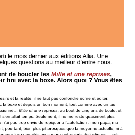
rti le mois dernier aux éditions Allia. Une
lques questions au meilleur d’entre nous.
nt de boucler les
Mille et une reprises
,
oir fini avec la boxe. Alors quoi ? Vous êtes
sirs et la réalité, il ne faut pas confondre écrire et éditer.
avec la boxe et depuis un bon moment, tout comme avec un tas
passionné…
Mille et une reprises
, au bout de cinq ans de boulot et
il s’en allait temps. Seulement, il ne me reste quasiment plus
n’ai pas trop envie de repiquer à l’autofiction : mon papa, ma
, pourtant, bien plus pittoresques que la moyenne actuelle, ni à
assommer les sommités avec mes contrepieds dialectiques… cela