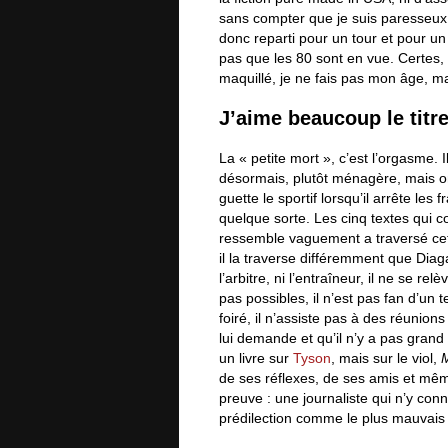
sans compter que je suis paresseux
donc reparti pour un tour et pour un
pas que les 80 sont en vue. Certes, 
maquillé, je ne fais pas mon âge, mais
J’aime beaucoup le titr
La « petite mort », c’est l’orgasme. 
désormais, plutôt ménagère, mais on
guette le sportif lorsqu’il arrête les
quelque sorte. Les cinq textes qui
ressemble vaguement a traversé cett
il la traverse différemment que Diag
l’arbitre, ni l’entraîneur, il ne se 
pas possibles, il n’est pas fan d’un t
foiré, il n’assiste pas à des réunions
lui demande et qu’il n’y a pas gran
un livre sur
Tyson
, mais sur le viol,
M
de ses réflexes, de ses amis et mêm
preuve : une journaliste qui n’y con
prédilection comme le plus mauvais de