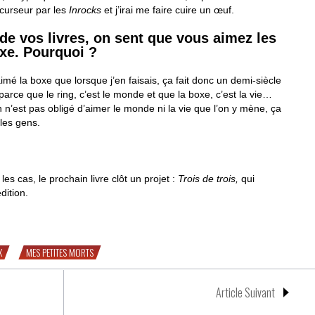
curseur par les
Inrocks
et j’irai me faire cuire un œuf.
e vos livres, on sent que vous aimez les
oxe. Pourquoi ?
 aimé la boxe que lorsque j’en faisais, ça fait donc un demi-siècle
parce que le ring, c’est le monde et que la boxe, c’est la vie…
 n’est pas obligé d’aimer le monde ni la vie que l’on y mène, ça
les gens.
 les cas, le prochain livre clôt un projet :
Trois de trois,
qui
dition.
édéric Roux réapparaît avec « Mes petites morts »
X
MES PETITES MORTS
Article Suivant