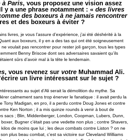
à Paris
, vous proposez une vision assez
Il y a une phrase notamment : «
des livres
 comme des boxeurs à ne jamais rencontrer
vres et des boxeurs à éviter ?
ains livres, je vous l’assure d’expérience, j’ai été déshérité à la
Quant aux boxeurs, il y en a des tas qui ont été soigneusement
ne voulait pas rencontrer pour rester joli garçon, tous les types
écemment Benny Briscoe dont ses adversaires savaient qu’ils
 étaient sûrs d’avoir mal à la tête le lendemain.
es
, vous revenez sur
votre
Muhammad Ali.
écrire un livre intéressant sur le sujet ?
ntéressants au sujet d’Ali serait la démolition du mythe. Sa
dérer calmement sans trop énerver le fanatique : il avait perdu la
e Tony Madigan, en pro, il a perdu contre Doug Jones et contre
ontre Ken Norton ; il a mis quinze rounds à venir à bout de
es sacs ; Blin, Middenberger, London, Coopman, Lubers, Dunn,
s boxer, Bugner c’était pas une vedette non plus ; contre Shavers,
gt kilos de moins que lui ; les deux combats contre Liston ? on ne
 ; son plus beau combat, c’est sa victoire sur Cleveland Williams