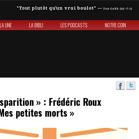
Tout plutôt qu’un vrai boulot
—
Tex Cobb (42-7-1)
 LA UNE
LA BIBLI
LES PODCASTS
NOTRE COIN
isparition » : Frédéric Roux
Mes petites morts »