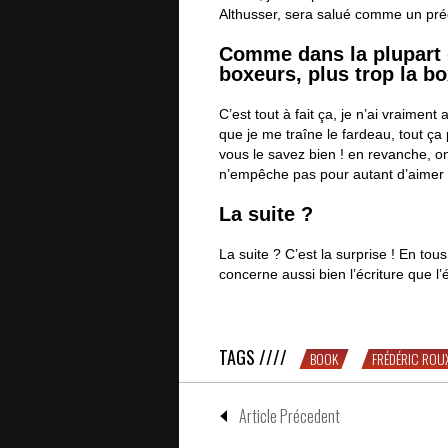
Althusser, sera salué comme un pré
Comme dans la plupart d
boxeurs, plus trop la b
C’est tout à fait ça, je n’ai vraiment
que je me traîne le fardeau, tout ça 
vous le savez bien ! en revanche, on
n’empêche pas pour autant d’aimer 
La suite ?
La suite ? C’est la surprise ! En tous
concerne aussi bien l’écriture que l’é
« Un livre sur la disparition » : Fr
TAGS ////
BOOK
FRÉDÉRIC ROU
Article Précedent