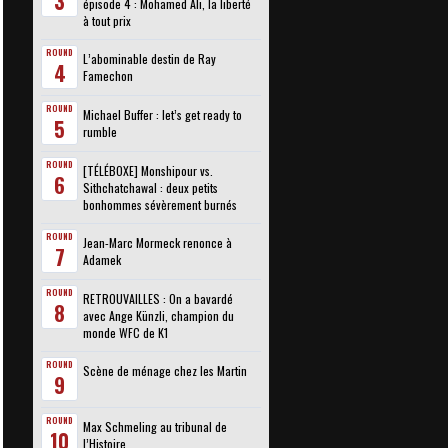
3
épisode 4 : Mohamed Ali, la liberté
à tout prix
ROUND
L’abominable destin de Ray
4
Famechon
ROUND
Michael Buffer : let’s get ready to
5
rumble
ROUND
[TÉLÉBOXE] Monshipour vs.
6
Sithchatchawal : deux petits
bonhommes sévèrement burnés
ROUND
Jean-Marc Mormeck renonce à
7
Adamek
ROUND
RETROUVAILLES : On a bavardé
8
avec Ange Künzli, champion du
monde WFC de K1
ROUND
Scène de ménage chez les Martin
9
ROUND
Max Schmeling au tribunal de
10
l’Histoire