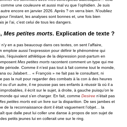
 comme une couleuvre et aussi mal vu que l’ophidien. Je suis
 autre encore en janvier 2026. Après ? on verra bien. N’oubliez
pour l’instant, les analyses sont bonnes et, une fois bien
 je l’ai, c’est celui de tous les dangers.
e,
Mes petites morts
. Explication de texte ?
Il n’y en a pas beaucoup dans ces textes, on sent l’affaire,
 emploie aussi l’expression pour définir le phénomène qui
 frais, l’équivalent athlétique de la dépression post-partum en
 composent
Mes petites morts
racontent comment un type qui me
e période. Comme il n’est pas tout à fait comme tout le monde,
ana ou Jalabert… « François » ne fait pas le consultant, ni
relève pas la nuit pour regarder des combats à la con à des heures
el ou d’un autre, il ne pousse pas ses enfants à réussir là où il a
 improbables, il écrit sur le sujet, à droite, à gauche puisqu’on le
d monde qui veut s’en charger. En fait, comme
Desiree
n’était pas
es petites morts
est un livre sur la disparition. De ses jambes et
e de la reconnaissance dont il était vaguement l’objet… la
naît que dalle peut lui coller une danse à propos de son sujet de
s petits jeunes lui en collerait une sur le ring.