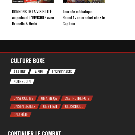
DONNONS DE LA VISIBILITÉ
Tournée médiatique –
au podcast L’INVISIBLE avec
Round 1 : un crochet chez le
Brunello & Herbi
Cap’tain
CULTURE BOXE
À LA UNE
LA BIBLI
LES PODCASTS
NOTRE COIN
ON SE CULTIVE
ON AIME ÇA
C'EST NOTRE POTE
ON S'EN BRANLE
ON Y ÉTAIT
OLD SCHOOL
ON A HÂTE
CONTINUER LE COMBAT