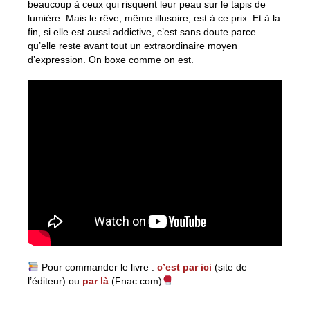
beaucoup à ceux qui risquent leur peau sur le tapis de
lumière. Mais le rêve, même illusoire, est à ce prix. Et à la
fin, si elle est aussi addictive, c’est sans doute parce
qu’elle reste avant tout un extraordinaire moyen
d’expression. On boxe comme on est.
Pour commander le livre :
c’est par ici
(site de
l’éditeur) ou
par là
(Fnac.com)
Tournée médiatique – Round 3 : 1h05 de discussion sur
la boxe, donc la vie avec l’ami Herbi sur JAB LIFE