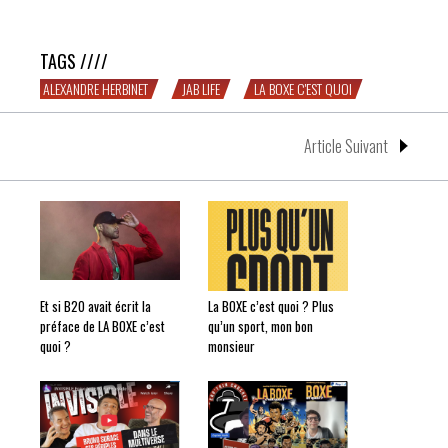
TAGS ////
ALEXANDRE HERBINET
JAB LIFE
LA BOXE C'EST QUOI
Article Suivant
Et si B2O avait écrit la
La BOXE c’est quoi ? Plus
préface de LA BOXE c’est
qu’un sport, mon bon
quoi ?
monsieur