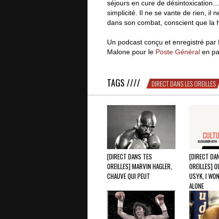
séjours en cure de désintoxication… 
simplicité. Il ne se vante de rien, i
dans son combat, conscient que la h
Un podcast conçu et enregistré par F
Malone pour le
Poste Général
en par
TAGS ////
DIRECT DANS LES OREILLES
[DIRECT DANS TES
[DIRECT DA
OREILLES] MARVIN HAGLER,
OREILLES] 
CHAUVE QUI PEUT
USYK, I WON
ALONE