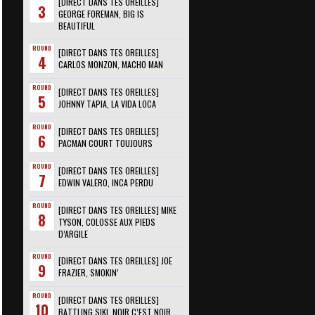
[DIRECT DANS TES OREILLES]
3
GEORGE FOREMAN, BIG IS
BEAUTIFUL
ROUND
[DIRECT DANS TES OREILLES]
4
CARLOS MONZON, MACHO MAN
ROUND
[DIRECT DANS TES OREILLES]
5
JOHNNY TAPIA, LA VIDA LOCA
ROUND
[DIRECT DANS TES OREILLES]
6
PACMAN COURT TOUJOURS
ROUND
[DIRECT DANS TES OREILLES]
7
EDWIN VALERO, INCA PERDU
ROUND
[DIRECT DANS TES OREILLES] MIKE
8
TYSON, COLOSSE AUX PIEDS
D’ARGILE
ROUND
[DIRECT DANS TES OREILLES] JOE
9
FRAZIER, SMOKIN’
ROUND
[DIRECT DANS TES OREILLES]
10
BATTLING SIKI, NOIR C’EST NOIR