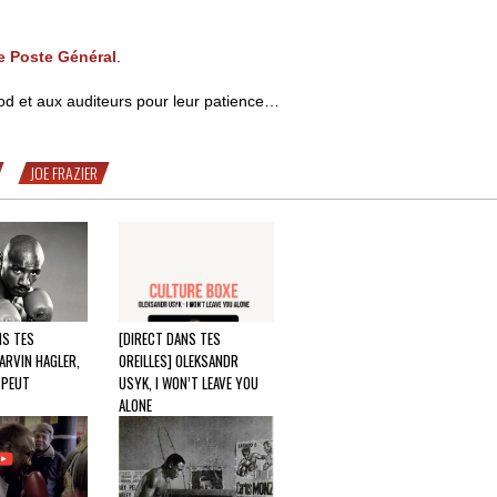
e Poste Général
.
od et aux auditeurs pour leur patience…
JOE FRAZIER
NS TES
[DIRECT DANS TES
ARVIN HAGLER,
OREILLES] OLEKSANDR
 PEUT
USYK, I WON’T LEAVE YOU
ALONE