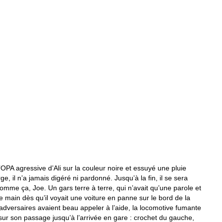
i l’OPA agressive d’Ali sur la couleur noire et essuyé une pluie
e, il n’a jamais digéré ni pardonné. Jusqu’à la fin, il se sera
t comme ça, Joe. Un gars terre à terre, qui n’avait qu’une parole et
e main dès qu’il voyait une voiture en panne sur le bord de la
 adversaires avaient beau appeler à l’aide, la locomotive fumante
t sur son passage jusqu’à l’arrivée en gare : crochet du gauche,