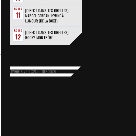
ROUND
[DIRECT DANS TES OREILLES]
11
MARCEL CERDAN, HYMNE À
L’AMOUR (DE LA BOXE)
ROUND
[DIRECT DANS TES OREILLES]
12
ROCKY, MON FRÈRE
Tweets van @Cultureboxe