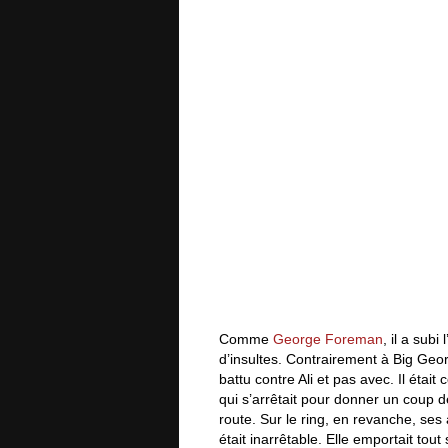
Comme
George Foreman
, il a sub
d’insultes. Contrairement à Big Georg
battu contre Ali et pas avec. Il étai
qui s’arrêtait pour donner un coup d
route. Sur le ring, en revanche, ses
était inarrêtable. Elle emportait tou