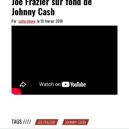
Joe Frazier sur fond de
Johnny Cash
Par
cultureboxe
le 19 février 2018
SNIF : une petite larme pour Joe Frazier sur fond de
Johnny Cash
TAGS ////
JOE FRAZIER
JOHNNY CASH