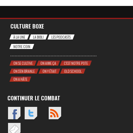
CULTURE BOXE
À LA UNE
LA BIBLI
LES PODCASTS
NOTRE COIN
ON SE CULTIVE
ON AIME ÇA
C'EST NOTRE POTE
ON S'EN BRANLE
ON Y ÉTAIT
OLD SCHOOL
ON A HÂTE
CONTINUER LE COMBAT