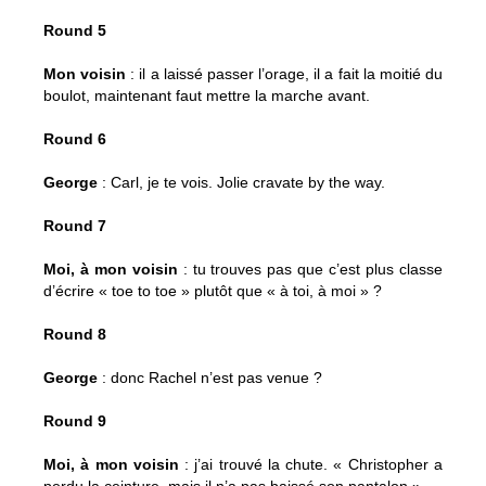
Round 5
Mon voisin
: il a laissé passer l’orage, il a fait la moitié du
boulot, maintenant faut mettre la marche avant.
Round 6
George
: Carl, je te vois. Jolie cravate by the way.
Round 7
Moi, à mon voisin
: tu trouves pas que c’est plus classe
d’écrire « toe to toe » plutôt que « à toi, à moi » ?
Round 8
George
: donc Rachel n’est pas venue ?
Round 9
Moi, à mon voisin
: j’ai trouvé la chute. « Christopher a
perdu la ceinture, mais il n’a pas baissé son pantalon ».