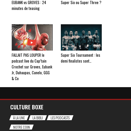
EUBANK vs GROVES : 24
Super Six ou Super Three ?
minutes de teasing
FALLAIT PAS LOUPER le
Super Six Tournament : les
podcast live du Cap’tain
demi finalistes sont…
Crochet sur Groves, Eubank
Jr, Duhaupas, Canelo, GGG
& Co
CULTURE BOXE
À LA UNE
LA BIBLI
LES PODCASTS
NOTRE COIN