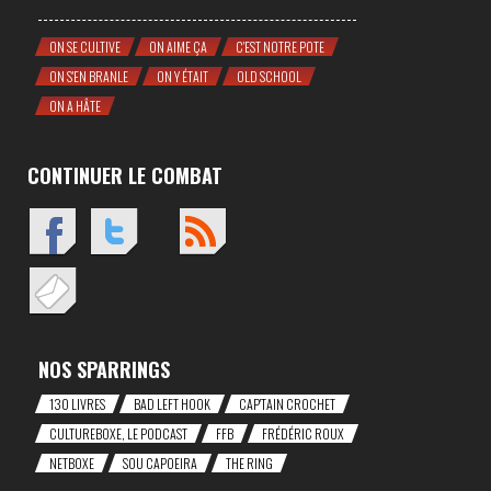
ON SE CULTIVE
ON AIME ÇA
C'EST NOTRE POTE
ON S'EN BRANLE
ON Y ÉTAIT
OLD SCHOOL
ON A HÂTE
CONTINUER LE COMBAT
NOS SPARRINGS
130 LIVRES
BAD LEFT HOOK
CAP'TAIN CROCHET
CULTUREBOXE, LE PODCAST
FFB
FRÉDÉRIC ROUX
NETBOXE
SOU CAPOEIRA
THE RING