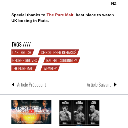
NZ
Special thanks to
The Pure Malt
, best place to watch
UK boxing in Paris.
Christopher Rebrassé, George Groves et moi
TAGS ////
CARL FROCH
CHRISTOPHER REBRASSÉ
GEORGE GROVES
RACHEL CORDINGLEY
THE PURE MALT
WEMBLEY
Article Précedent
Article Suivant