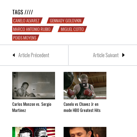
TAGS ////
CANELO ALVAREZ
GENNADY GOLOVKIN
MARCO ANTONIO RUBIO
MIGUEL COTTO
POIDS MOYENS
Article Précedent
Article Suivant
Carlos Monzon vs. Sergio
Canelo vs Chavez Jr en
Martinez
mode HBO Greatest Hits