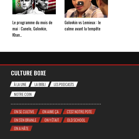
Le programme du mois de
Golovkin vs Lemieux : le
mai : Canelo, Golovkin,
calme avant la tempête
Khan…
CULTURE BOXE
À LA UNE
LA BIBLI
LES PODCASTS
NOTRE COIN
ON SE CULTIVE
ON AIME ÇA
C'EST NOTRE POTE
ON S'EN BRANLE
ON Y ÉTAIT
OLD SCHOOL
ON A HÂTE