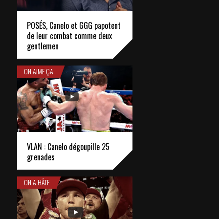
POSÉS, Canelo et GGG papotent
de leur combat comme deux
gentlemen
ON AIME ÇA
VLAN : Canelo dégoupille 25
grenades
ON A HÂTE